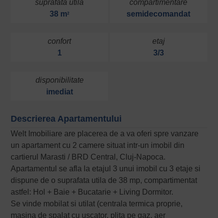
suprafata utila
compartimentare
38 m
semidecomandat
2
confort
etaj
1
3/3
disponibilitate
imediat
Descrierea Apartamentului
Welt Imobiliare are placerea de a va oferi spre vanzare
un apartament cu 2 camere situat intr-un imobil din
cartierul Marasti / BRD Central, Cluj-Napoca.
Apartamentul se afla la etajul 3 unui imobil cu 3 etaje si
dispune de o suprafata utila de 38 mp, compartimentat
astfel: Hol + Baie + Bucatarie + Living Dormitor.
Se vinde mobilat si utilat (centrala termica proprie,
masina de spalat cu uscator, plita pe gaz, aer