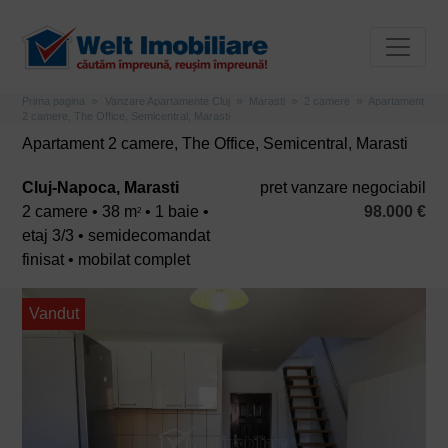
Prima pagina
Vanzare Apartamente Cluj
Marasti
2 camere
Apartament
2 camere, The Office, Semicentral, Marasti
Apartament 2 camere, The Office, Semicentral, Marasti
Cluj-Napoca, Marasti
pret vanzare negociabil
2 camere • 38 m
• 1 baie •
98.000 €
2
etaj 3/3 • semidecomandat
finisat • mobilat complet
Vandut