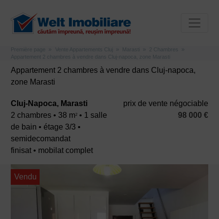
Première page
Vente Appartements Cluj
Marasti
2 Chambres
Appartement 2 chambres à vendre dans Cluj-napoca, zone Marasti
Appartement 2 chambres à vendre dans Cluj-napoca,
zone Marasti
Cluj-Napoca, Marasti
prix ​​de vente négociable
2 chambres • 38 m
• 1 salle
98 000 €
2
de bain • étage 3/3 •
semidecomandat
finisat • mobilat complet
Vendu