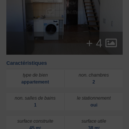
+ 4
Caractéristiques
type de bien
non. chambres
appartement
2
non. salles de bains
le stationnement
1
oui
surface construite
surface utile
45 m
38 m
2
2