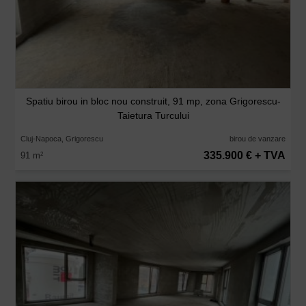
Spatiu birou in bloc nou construit, 91 mp, zona Grigorescu-
Taietura Turcului
Cluj-Napoca, Grigorescu
birou de vanzare
335.900 € + TVA
91 m
2