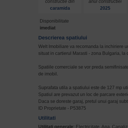
constructie din
anul constructiei
caramida
2025
Disponibilitate
imediat
Descrierea spatiului
Welt Imobiliare va recomanda la inchiriere un
situat in cartierul Marasti - zona Bulgaria, 
Spatiile comerciale se vor preda semifinisate
de imobil.
Suprafata utila a spatiului este de 127 mp util
Spatiul are prevazut un loc de parcare exterio
Daca se doreste garaj, pretul unui garaj sub
ID Proprietate - P53875
Utilitati
Utilitati generale:
Electricitate, Apa, Canali