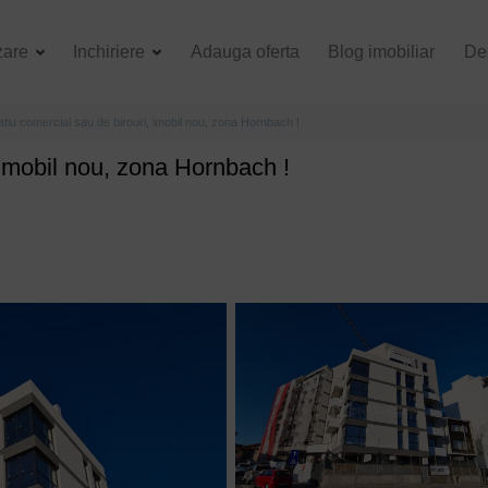
zare
Inchiriere
Adauga oferta
Blog imobiliar
De
tiu comercial sau de birouri, imobil nou, zona Hornbach !
 imobil nou, zona Hornbach !