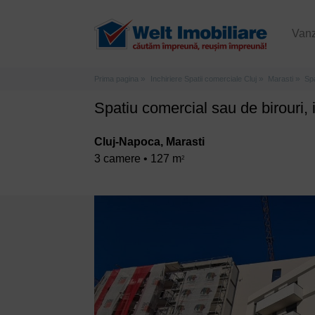
Van
Prima pagina
Inchiriere Spatii comerciale Cluj
Marasti
Spa
Spatiu comercial sau de birouri,
Cluj-Napoca, Marasti
3 camere • 127 m
2