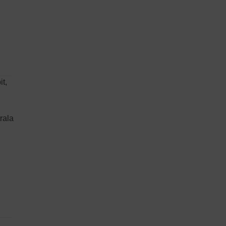
it,
rala