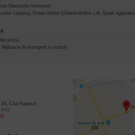
terior (Necesita renovare)
tor caldura), Dotari imobil (Videointerfon, Lift, Spatii agremen
na
Mecanica,
l, Mijloace de transport in comun
 24, Cluj-Napoca
: 9-13
44