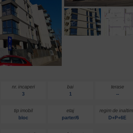
nr. incaperi
bai
terase
3
1
--
tip imobil
etaj
regim de inalti
bloc
parter/6
D+P+6E