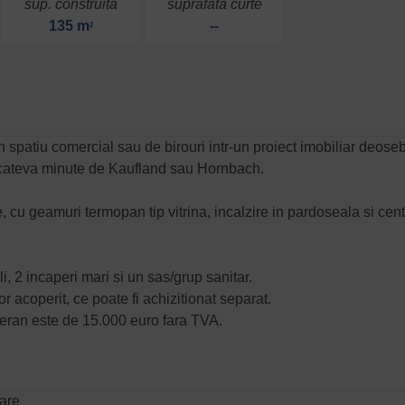
sup. construita
suprafata curte
135 m
--
2
 spatiu comercial sau de birouri intr-un proiect imobiliar deoseb
la cateva minute de Kaufland sau Hornbach.
, cu geamuri termopan tip vitrina, incalzire in pardoseala si cent
i, 2 incaperi mari si un sas/grup sanitar.
r acoperit, ce poate fi achizitionat separat.
teran este de 15.000 euro fara TVA.
zare