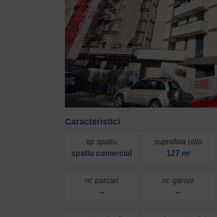
Caracteristici
tip spatiu
suprafata utila
spatiu comercial
127 m
2
nr. parcari
nr. garaje
--
--