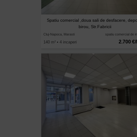
Spatiu comercial ,doua sali de desfacere, depo
birou, Str.Fabricii
Cluj-Napoca, Marasti
spatiu comercial de in
2.700 €/
140 m
• 4 incaperi
2