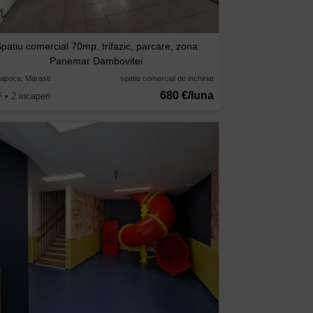
patiu comercial 70mp, trifazic, parcare, zona
Panemar Dambovitei
Napoca, Marasti
spatiu comercial de inchiriat
680 €/luna
• 2 incaperi
2