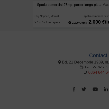
Spatiu comercial 97mp, parter langa piata Mar
Cluj-Napoca, Marasti
spatiu comercial de in
2.000 €/
97 m
• 1 incapere
2
2.200 €/luna
Contact
Bd. 21 Decembrie 1989, nr.
Orar: L-V: 9-19, S
0364 644 6