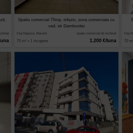
zit,
Spatiu comercial 70mp, trifazic, zona comerciala cu
S
vad, str Dambovitei
chiriat
Cluj-Napoca, Marasti
spatiu comercial de inchiriat
Cluj-
luna
1.200 €/luna
70 m
• 1 incapere
70 m
2