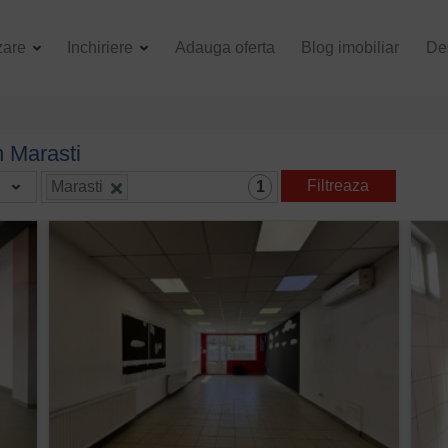
zare
Inchiriere
Adauga oferta
Blog imobiliar
De
n Marasti
Filtreaza
Marasti
1