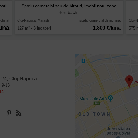
asti
Spatiu comercial sau de birouri, imobil nou, zona
Hornbach !
chiriat
Cluj-Napoca, Marasti
spatiu comercial de inchiriat
Cluj-
luna
1.800 €/luna
127 m
• 3 incaperi
575 
2
 24, Cluj-Napoca
: 9-13
44