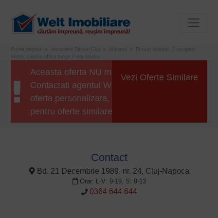
Prima pagina
Inchiriere Birouri Cluj
Marasti
Birouri finisate, 2 incaperi
96mp, cladire office langa Piata Abator
Aceasta oferta NU mai este disponibila.
Vezi Oferte Similare
Contactati agentul Welt Imobiliare pentru o
oferta personalizata, sau apasati butonul
pentru oferte similare.
Contact
Bd. 21 Decembrie 1989, nr. 24, Cluj-Napoca
Orar: L-V: 9-19, S: 9-13
0364 644 644