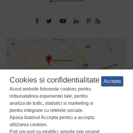
0364 644 644
Cookies si confidentialitate
Accepta
Acest website foloseste cookies pentru
imbunatatirea experientei tale, pentru
analiza de trafic, statistici si marketing si
pentru integrare cu retelele sociale.
Apasa butonul Accepta pentru a accepta
Termeni si conditii
Politica de confidentialitate
Politica de
utilizarea cookies.
utilizare a cookie-urilor
Manager de cookies
ANPC
Poti oricand sa modifici setarile tale privind