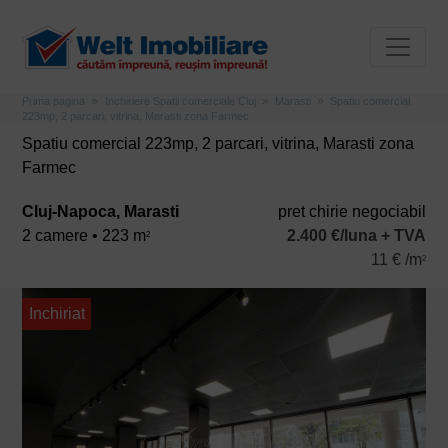
Prima pagina
Inchiriere Spatii comerciale Cluj
Marasti
Spatiu comercial
223mp, 2 parcari, vitrina, Marasti zona Farmec
Spatiu comercial 223mp, 2 parcari, vitrina, Marasti zona
Farmec
Cluj-Napoca, Marasti
pret chirie negociabil
2 camere • 223 m
2.400 €/luna + TVA
2
11 € /m
2
Inchiriat