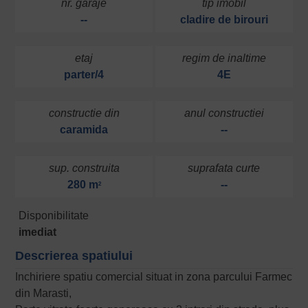
nr. garaje
tip imobil
--
cladire de birouri
etaj
regim de inaltime
parter/4
4E
constructie din
anul constructiei
caramida
--
sup. construita
suprafata curte
280 m
--
2
Disponibilitate
imediat
Descrierea spatiului
Inchiriere spatiu comercial situat in zona parcului Farmec
din Marasti,