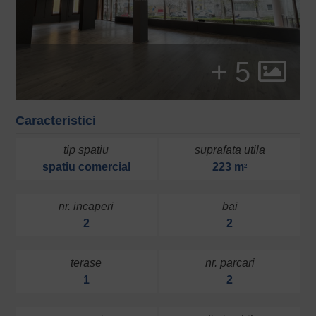
+ 5
Caracteristici
tip spatiu
suprafata utila
spatiu comercial
223 m
2
nr. incaperi
bai
2
2
terase
nr. parcari
1
2