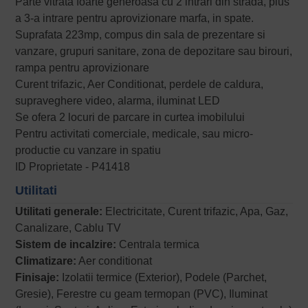
Parte vitrata foarte generoasa cu 2 intrari din strada, plus
a 3-a intrare pentru aprovizionare marfa, in spate.
Suprafata 223mp, compus din sala de prezentare si
vanzare, grupuri sanitare, zona de depozitare sau birouri,
rampa pentru aprovizionare
Curent trifazic, Aer Conditionat, perdele de caldura,
supraveghere video, alarma, iluminat LED
Se ofera 2 locuri de parcare in curtea imobilului
Pentru activitati comerciale, medicale, sau micro-
productie cu vanzare in spatiu
ID Proprietate - P41418
Utilitati
Utilitati generale:
Electricitate, Curent trifazic, Apa, Gaz,
Canalizare, Cablu TV
Sistem de incalzire:
Centrala termica
Climatizare:
Aer conditionat
Finisaje:
Izolatii termice (Exterior), Podele (Parchet,
Gresie), Ferestre cu geam termopan (PVC), Iluminat