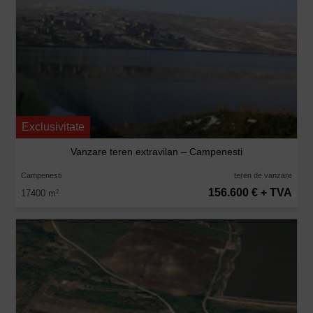
Exclusivitate
Vanzare teren extravilan – Campenesti
Campenesti
teren de vanzare
156.600 € + TVA
17400 m
2