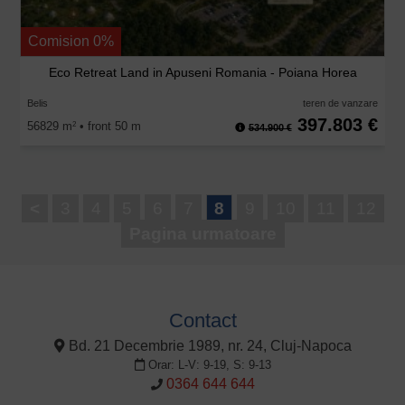
Comision 0%
Eco Retreat Land in Apuseni Romania - Poiana Horea
Belis
teren de vanzare
397.803 €
56829 m
• front 50 m
2
534.900 €
<
3
4
5
6
7
8
9
10
11
12
Pagina urmatoare
Contact
Bd. 21 Decembrie 1989, nr. 24, Cluj-Napoca
Orar: L-V: 9-19, S: 9-13
0364 644 644