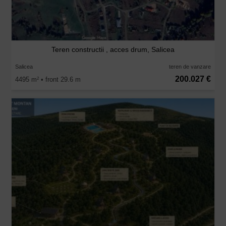
Teren constructii , acces drum, Salicea
Salicea
teren de vanzare
200.027 €
4495 m
• front 29.6 m
2