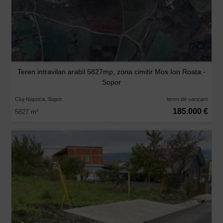
Teren intravilan arabil 5827mp, zona cimitir Mos Ion Roata -
Sopor
Cluj-Napoca, Sopor
teren de vanzare
185.000 €
5827 m
2