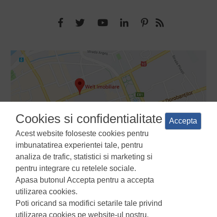
Cookies si confidentialitate
Accepta
Acest website foloseste cookies pentru
imbunatatirea experientei tale, pentru
analiza de trafic, statistici si marketing si
pentru integrare cu retelele sociale.
Apasa butonul Accepta pentru a accepta
Termeni si conditii
Politica de confidentialitate
Politica de
utilizarea cookies.
utilizare a cookie-urilor
Manager de cookies
ANPC
Poti oricand sa modifici setarile tale privind
utilizarea cookies pe website-ul nostru.