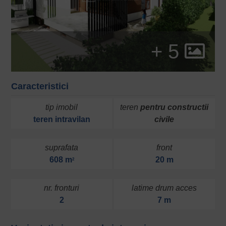
+ 5
Caracteristici
tip imobil
teren
pentru constructii
teren
intravilan
civile
suprafata
front
608 m
20 m
2
nr. fronturi
latime drum acces
2
7 m