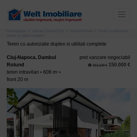
Prima pagina
Vanzare Terenuri Cluj
Dambul Rotund
Teren cu autorizatie
duplex si utilitati complete
Teren cu autorizatie duplex si utilitati complete
Cluj-Napoca, Dambul
pret vanzare negociabil
Rotund
150.000 €
313.120 €
teren intravilan • 608 m
•
2
front 20 m