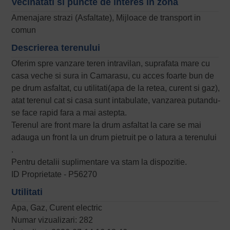
Vecinatati si puncte de interes in zona
Amenajare strazi (Asfaltate), Mijloace de transport in
comun
Descrierea terenului
Oferim spre vanzare teren intravilan, suprafata mare cu
casa veche si sura in Camarasu, cu acces foarte bun de
pe drum asfaltat, cu utilitati(apa de la retea, curent si gaz),
atat terenul cat si casa sunt intabulate, vanzarea putandu-
se face rapid fara a mai astepta.
Terenul are front mare la drum asfaltat la care se mai
adauga un front la un drum pietruit pe o latura a terenului
.
Pentru detalii suplimentare va stam la dispozitie.
ID Proprietate - P56270
Utilitati
Apa, Gaz, Curent electric
Numar vizualizari: 282