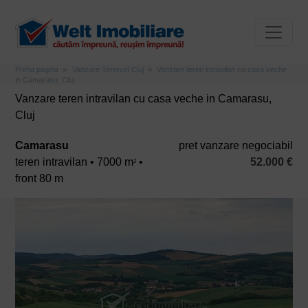
Prima pagina
Vanzare Terenuri Cluj
Vanzare teren intravilan cu casa veche
in Camarasu, Cluj
Vanzare teren intravilan cu casa veche in Camarasu,
Cluj
Camarasu
pret vanzare negociabil
teren intravilan • 7000 m
•
52.000 €
2
front 80 m