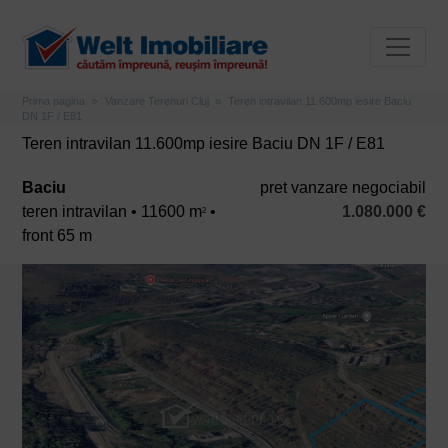
Prima pagina
Vanzare Terenuri Cluj
Teren intravilan 11.600mp iesire Baciu
DN 1F / E81
Teren intravilan 11.600mp iesire Baciu DN 1F / E81
Baciu
pret vanzare negociabil
teren intravilan • 11600 m
•
1.080.000 €
2
front 65 m