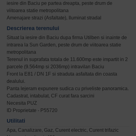
iesire din Baciu pe partea dreapta, peste drum de
viitoarea statie metropolitana
Amenajare strazi (Asfaltate), Iluminat stradal
Descrierea terenului
Situat la iesire din Baciu dupa firma Utilben si inainte de
intrarea la Sun Garden, peste drum de viitoarea statie
metropolitana
Terenul in suprafata totala de 11.600mp este impartit in 2
parcele (9.564mp si 2036mp) intravilan Baciu
Front la E81 / DN 1F si straduta asfaltata din coasta
dealului.
Panta lejeram expunere sudica cu priveliste panoramica.
Cadastrat, intabulat, CF curat fara sarcini
Necesita PUZ
ID Proprietate - P55720
Utilitati
Apa, Canalizare, Gaz, Curent electric, Curent trifazic