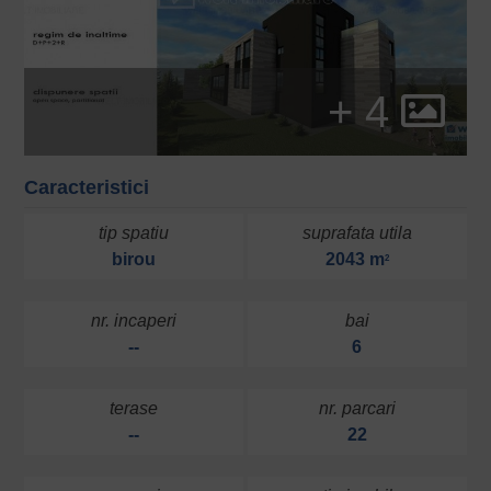
+ 4
Caracteristici
tip spatiu
suprafata utila
birou
2043 m
2
nr. incaperi
bai
--
6
terase
nr. parcari
--
22