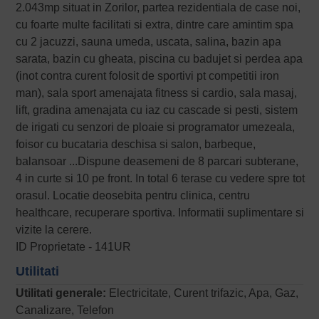
2.043mp situat in Zorilor, partea rezidentiala de case noi,
cu foarte multe facilitati si extra, dintre care amintim spa
cu 2 jacuzzi, sauna umeda, uscata, salina, bazin apa
sarata, bazin cu gheata, piscina cu badujet si perdea apa
(inot contra curent folosit de sportivi pt competitii iron
man), sala sport amenajata fitness si cardio, sala masaj,
lift, gradina amenajata cu iaz cu cascade si pesti, sistem
de irigati cu senzori de ploaie si programator umezeala,
foisor cu bucataria deschisa si salon, barbeque,
balansoar ...Dispune deasemeni de 8 parcari subterane,
4 in curte si 10 pe front. In total 6 terase cu vedere spre tot
orasul. Locatie deosebita pentru clinica, centru
healthcare, recuperare sportiva. Informatii suplimentare si
vizite la cerere.
ID Proprietate - 141UR
Utilitati
Utilitati generale:
Electricitate, Curent trifazic, Apa, Gaz,
Canalizare, Telefon