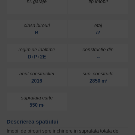
nr. garaje
tip imobil
--
--
clasa birouri
etaj
B
/2
regim de inaltime
constructie din
D+P+2E
--
anul constructiei
sup. construita
2016
2850 m
2
suprafata curte
550 m
2
Descrierea spatiului
Imobil de birouri spre inchiriere in suprafata totala de