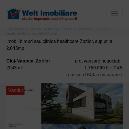
Prima pagina
Vanzare Birouri Cluj
Zorilor
Imobil birouri sau clinica
healthcare Zorilor, sup utila 2.043mp
Imobil birouri sau clinica healthcare Zorilor, sup utila
2.043mp
Cluj-Napoca, Zorilor
pret vanzare negociabil
2043 m
1.750.000 € + TVA
2
comision 0% la cumparare •
Vandut