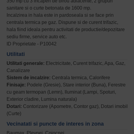
350 mp cu 3 incaperi de birou adiacente, 2 grupuri
sanitare si o curte betonata de 1600 mp.
Incalzirea in hala este in pardoseala si se face prin
centrala termica pe gaz. Dispune si de curent trifazic,
hala fiind ideala pentru activitati de productie/depozitare
sediu firme, service auto etc.
ID Proprietate - P10042
Utilitati
Utilitati generale:
Electricitate, Curent trifazic, Apa, Gaz,
Canalizare
Sistem de incalzire:
Centrala termica, Calorifere
Finisaje:
Podele (Gresie), Stare interior (Buna), Ferestre
cu geam termopan (Lemn), Iluminat (Lampi, Spoturi,
Exterior cladire, Lumina naturala)
Dotari:
Contorizare (Apometre, Contor gaz), Dotari imobil
(Curte)
Vecinatati si puncte de interes in zona
Baumax, Plevnei, Cojocnei