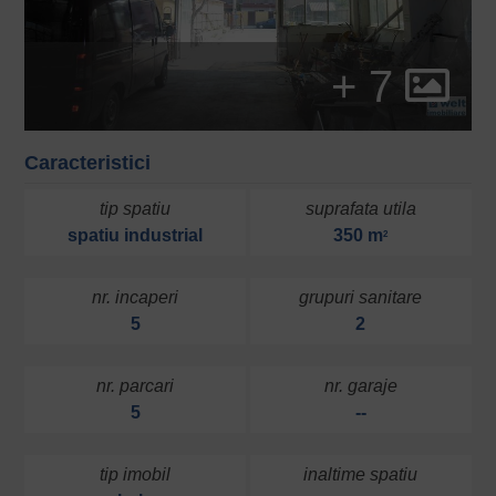
+ 7
Caracteristici
tip spatiu
suprafata utila
spatiu industrial
350 m
2
nr. incaperi
grupuri sanitare
5
2
nr. parcari
nr. garaje
5
--
tip imobil
inaltime spatiu