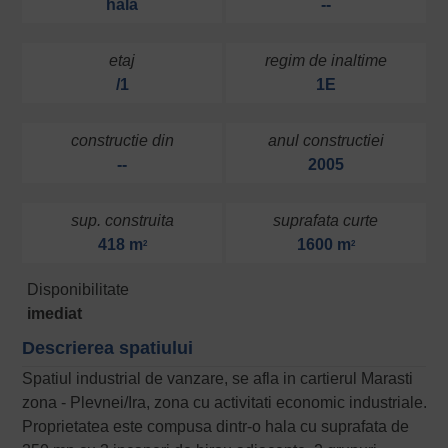
hala
--
etaj
regim de inaltime
/1
1E
constructie din
anul constructiei
--
2005
sup. construita
suprafata curte
418 m
1600 m
2
2
Disponibilitate
imediat
Descrierea spatiului
Spatiul industrial de vanzare, se afla in cartierul Marasti
zona - Plevnei/Ira, zona cu activitati economic industriale.
Proprietatea este compusa dintr-o hala cu suprafata de