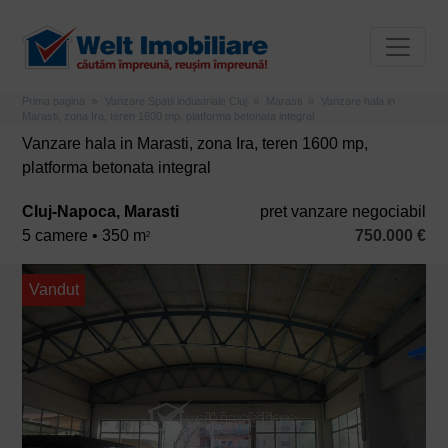
Prima pagina
Vanzare Spatii industriale Cluj
Marasti
Vanzare hala in
Marasti, zona Ira, teren 1600 mp, platforma betonata integral
Vanzare hala in Marasti, zona Ira, teren 1600 mp,
platforma betonata integral
Cluj-Napoca, Marasti
pret vanzare negociabil
5 camere • 350 m
750.000 €
2
Vandut