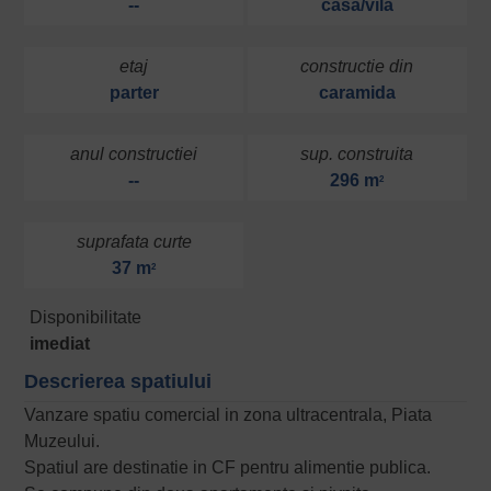
--
casa/vila
etaj
constructie din
parter
caramida
anul constructiei
sup. construita
--
296 m
2
suprafata curte
37 m
2
Disponibilitate
imediat
Descrierea spatiului
Vanzare spatiu comercial in zona ultracentrala, Piata
Muzeului.
Spatiul are destinatie in CF pentru alimentie publica.