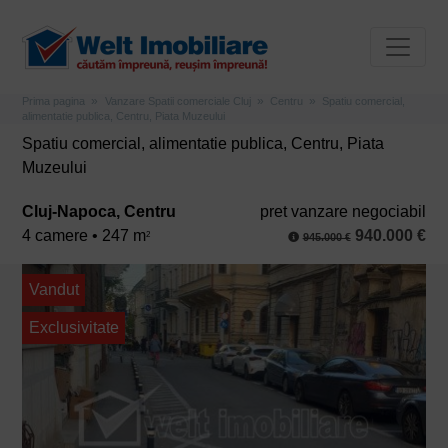
Prima pagina
Vanzare Spatii comerciale Cluj
Centru
Spatiu comercial,
alimentatie publica, Centru, Piata Muzeului
Spatiu comercial, alimentatie publica, Centru, Piata
Muzeului
Cluj-Napoca, Centru
pret vanzare negociabil
4 camere • 247 m
940.000 €
2
945.000 €
Vandut
Exclusivitate