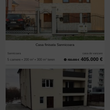
Casa finisata Sannicoara
Sannicoara
casa de vanzare
405.000 €
5 camere • 200 m
• 300 m
teren
2
2
450.000 €