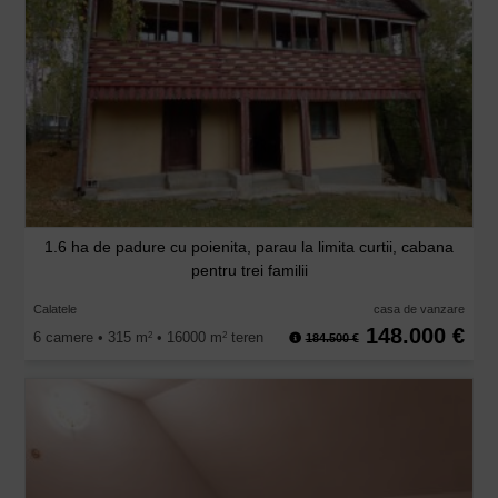
1.6 ha de padure cu poienita, parau la limita curtii, cabana
pentru trei familii
Calatele
casa de vanzare
148.000 €
6 camere • 315 m
• 16000 m
teren
2
2
184.500 €