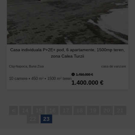
Casa individuala P+2E+ pod, 6 apartamente, 1500mp teren,
zona Calea Turzii
Cluj-Napoca, Buna Ziua
casa de vanzare
1.450.000 €
10 camere • 450 m
• 1500 m
teren
2
2
1.400.000 €
<
14
15
16
17
18
19
20
21
22
23