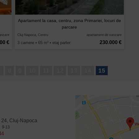
Apartament la casa, centru, zona Primariei, locuri de
parcare
anzare
Cluj-Napoca, Centru
apartament de vanzare
00 €
230.000 €
3 camere • 65 m
• etaj parter
2
7
8
9
10
11
12
13
14
15
 24, Cluj-Napoca
: 9-13
44