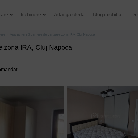
zare
Inchiriere
Adauga oferta
Blog imobiliar
De
ere
Apartament 3 camere de vanzare zona IRA, Cluj Napoca
e zona IRA, Cluj Napoca
comandat