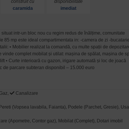
construit cu
disponibilitate
caramida
imediat
ituat intr-un bloc nou cu regim redus de înălțime, comunitate
 de 85 mp este ideal compartimentata in: -camera de zi -bucatarie
alii: • Mobilier realizat la comandă, cu multe spații de depozitar
e vinde complet mobilat și utilat: mașina de spălat, mașina de s
u lift • Curte interioară cu gazon, irigare automată și loc de joacă
Loc de parcare subteran disponibil – 15.000 euro
Gaz,
Canalizare
), Pereti (Vopsea lavabila, Faianta), Podele (Parchet, Gresie), Us
izare (Apometre, Contor gaz), Mobilat (Complet), Dotari imobil