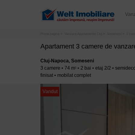
Van
Prima pagina
Vanzare Apartamente Cluj
Someseni
3 cam
Apartament 3 camere de vanzar
Cluj-Napoca, Someseni
3 camere • 74 m
• 2 bai • etaj 2/2 • semide
2
finisat • mobilat complet
Vandut