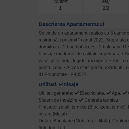
confort
etaj
1
2/2
Descrierea Apartamentului
Se vinde un apartament spatios cu 3 camere s
restrânsă, construit în anul 2022. Suprafata
dormitoare -2 bai -hol acces - 2 balcoane Det
Finisaje moderne, de calitate superioară • S
vase, plită, hotă, frigider incorporat • Bloc c
pentru copii • Acces strict pentru rezidenți 
ID Proprietate - P48527
Utilitati, Finisaje
Utilitati generale:
Electricitate,
Apa,
Sistem de incalzire
Centrala termica
Finisaje: Izolatii termice (Bloc izolat termic
intrare (Metal)
Dotari: Bucatarie (Mobilata, Utilata), Contor
(Interfon, Lift)