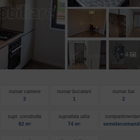
+ 4
numar camere
numar bucatarii
numar bai
3
1
2
supr. construita
suprafata utila
compartimentar
92 m
74 m
semidecomand
2
2