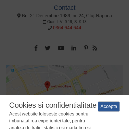
Contact
Bd. 21 Decembrie 1989, nr. 24, Cluj-Napoca
Orar: L-V: 9-19, S: 9-13
0364 644 644
Cookies si confidentialitate
Accepta
Acest website foloseste cookies pentru
imbunatatirea experientei tale, pentru
analiza de trafic, statistici si marketing si