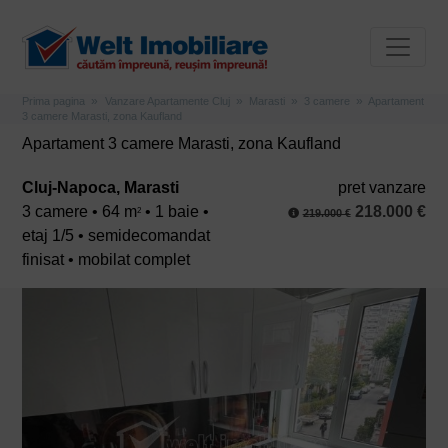
Prima pagina
Vanzare Apartamente Cluj
Marasti
3 camere
Apartament
3 camere Marasti, zona Kaufland
Apartament 3 camere Marasti, zona Kaufland
Cluj-Napoca, Marasti
pret vanzare
3 camere • 64 m
• 1 baie •
218.000 €
2
219.000 €
etaj 1/5 • semidecomandat
finisat • mobilat complet