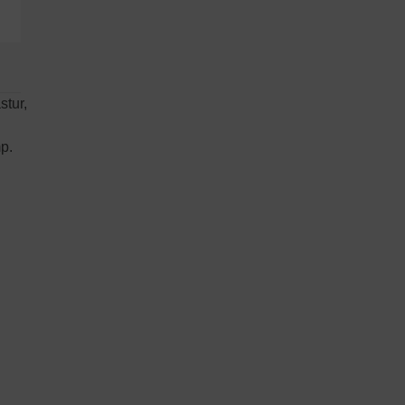
stur,
mp.