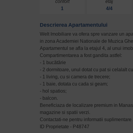
confort
etaj
1
4/4
Descrierea Apartamentului
Welt Imobiliare va ofera spre vanzare un ap
in zona Academiei Nationale de Muzica Gh
Apartamentul se afla la etajul 4, al unui imo
Compartimentarea a fost gandita astfel:
- 1 bucătărie
- 2 dormitoare, unul dotat cu pat si celalalt 
- 1 living, cu si camera de trecere;
- 1 baie, dotata cu cada si geam;
- hol spatios;
- balcon.
Beneficiaza de localizare premium in Manast
magazine si spatii verzi.
Contactati-ne pentru informatii suplimentare 
ID Proprietate - P48747