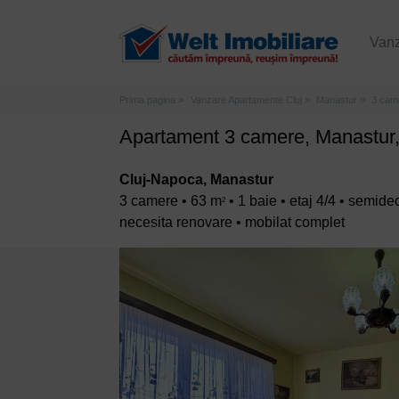
Van
Prima pagina
Vanzare Apartamente Cluj
Manastur
3 cam
Apartament 3 camere, Manastur, 
Cluj-Napoca, Manastur
3 camere • 63 m
• 1 baie • etaj 4/4 • semi
2
necesita renovare • mobilat complet