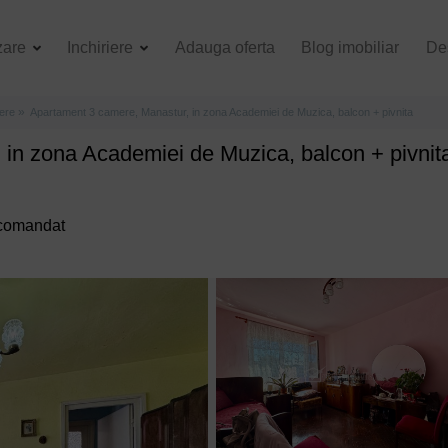
zare
Inchiriere
Adauga oferta
Blog imobiliar
De
ere
Apartament 3 camere, Manastur, in zona Academiei de Muzica, balcon + pivnita
in zona Academiei de Muzica, balcon + pivnit
decomandat