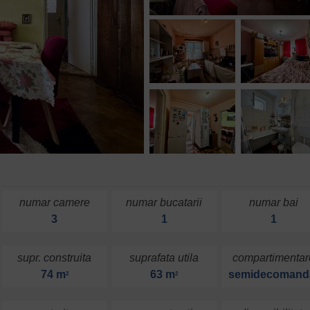
numar camere
numar bucatarii
numar bai
3
1
1
supr. construita
suprafata utila
compartimentar
74 m
63 m
semidecomand
2
2