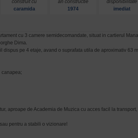
construit cu
an constructie
disponibilitate
caramida
1974
imediat
artament cu 3 camere semidecomandate, situat in cartierul Mana
eorghe Dima.
bil dispus pe 4 etaje, avand o suprafata utila de aproximativ 63 
cu canapea;
ur, aproape de Academia de Muzica cu acces facil la transport,
sau pentru a stabili o vizionare!