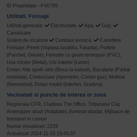
ID Proprietate - P40795
Utilitati, Finisaje
Utilitati generale:
Electricitate,
Apa,
Gaz,
Canalizare
Sistem de incalzire
Centrala termica,
Calorifere
Finisaje: Pereti (Vopsea lavabila, Faianta), Podele
(Parchet, Gresie), Ferestre cu geam termopan (PVC),
Usa intrare (Metal), Usi interior (Lemn)
Dotari: Alte spatii utile (Boxa la subsol), Bucatarie (Partial
mobilata), Contorizare (Apometre, Contor gaz), Mobilat
(Nemobilat), Dotari imobil (Interfon, Gradina)
Vecinatati si puncte de interes in zona
Regionala CFR, Cladirea The Office, Tribunalul Cluj
Amenajare strazi (Asfaltate), Iluminat stradal, Mijloace de
transport in comun
Numar vizualizari: 2255
Actualizat: 2024-11-15 10:45:37