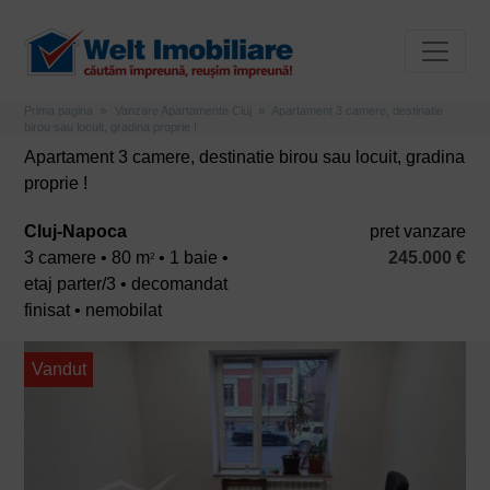
Prima pagina
Vanzare Apartamente Cluj
Apartament 3 camere, destinatie
birou sau locuit, gradina proprie !
Apartament 3 camere, destinatie birou sau locuit, gradina
proprie !
Cluj-Napoca
pret vanzare
3 camere • 80 m
• 1 baie •
245.000 €
2
etaj parter/3 • decomandat
finisat • nemobilat
Vandut