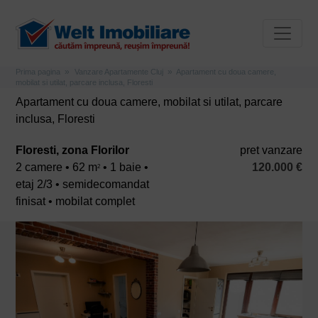
Prima pagina
Vanzare Apartamente Cluj
Apartament cu doua camere,
mobilat si utilat, parcare inclusa, Floresti
Apartament cu doua camere, mobilat si utilat, parcare
inclusa, Floresti
Floresti, zona Florilor
pret vanzare
2 camere • 62 m
• 1 baie •
120.000 €
2
etaj 2/3 • semidecomandat
finisat • mobilat complet