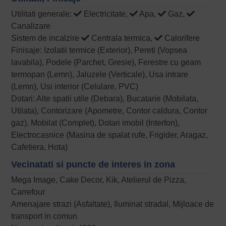
Utilitati generale:
Electricitate,
Apa,
Gaz,
Canalizare
Sistem de incalzire
Centrala termica,
Calorifere
Finisaje: Izolatii termice (Exterior), Pereti (Vopsea
lavabila), Podele (Parchet, Gresie), Ferestre cu geam
termopan (Lemn), Jaluzele (Verticale), Usa intrare
(Lemn), Usi interior (Celulare, PVC)
Dotari: Alte spatii utile (Debara), Bucatarie (Mobilata,
Utilata), Contorizare (Apometre, Contor caldura, Contor
gaz), Mobilat (Complet), Dotari imobil (Interfon),
Electrocasnice (Masina de spalat rufe, Frigider, Aragaz,
Cafetiera, Hota)
Vecinatati si puncte de interes in zona
Mega Image, Cake Decor, Kik, Atelierul de Pizza,
Carrefour
Amenajare strazi (Asfaltate), Iluminat stradal, Mijloace de
transport in comun