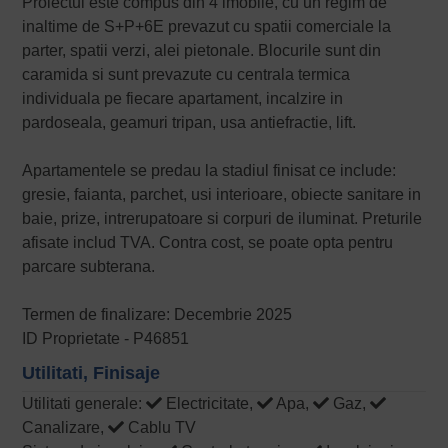
Proiectul este compus din 4 imobile, cu un regim de
inaltime de S+P+6E prevazut cu spatii comerciale la
parter, spatii verzi, alei pietonale. Blocurile sunt din
caramida si sunt prevazute cu centrala termica
individuala pe fiecare apartament, incalzire in
pardoseala, geamuri tripan, usa antiefractie, lift.
Apartamentele se predau la stadiul finisat ce include:
gresie, faianta, parchet, usi interioare, obiecte sanitare in
baie, prize, intrerupatoare si corpuri de iluminat. Preturile
afisate includ TVA. Contra cost, se poate opta pentru
parcare subterana.
Termen de finalizare: Decembrie 2025
ID Proprietate - P46851
Utilitati, Finisaje
Utilitati generale:
Electricitate,
Apa,
Gaz,
Canalizare,
Cablu TV