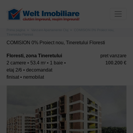
Prima pagina
Vanzare Apartamente Cluj
COMISION 0% Proiect nou,
Tineretului Floresti
COMISION 0% Proiect nou, Tineretului Floresti
Floresti, zona Tineretului
pret vanzare
2 camere • 53.4 m
• 1 baie •
100.200 €
2
etaj 2/6 • decomandat
finisat • nemobilat