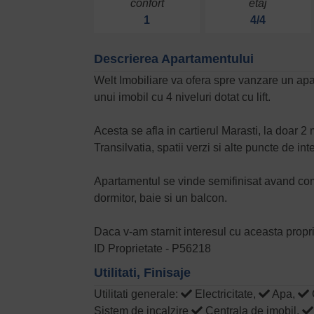
confort
etaj
1
4/4
Descrierea Apartamentului
Welt Imobiliare va ofera spre vanzare un apa
unui imobil cu 4 niveluri dotat cu lift.
Acesta se afla in cartierul Marasti, la doar 
Transilvatia, spatii verzi si alte puncte de int
Apartamentul se vinde semifinisat avand comp
dormitor, baie si un balcon.
Daca v-am starnit interesul cu aceasta propr
ID Proprietate - P56218
Utilitati, Finisaje
Utilitati generale:
Electricitate,
Apa,
Sistem de incalzire
Centrala de imobil,