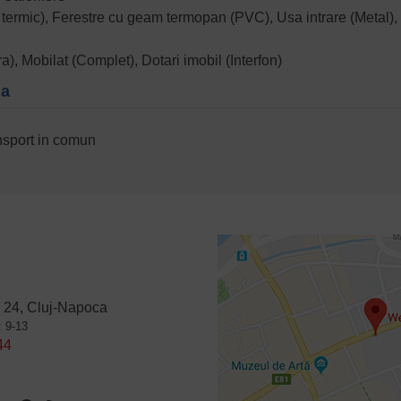
lat termic), Ferestre cu geam termopan (PVC), Usa intrare (Metal),
), Mobilat (Complet), Dotari imobil (Interfon)
na
ansport in comun
 24, Cluj-Napoca
: 9-13
44