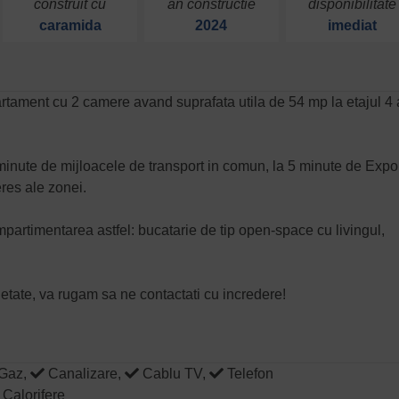
construit cu
an constructie
disponibilitate
caramida
2024
imediat
rtament cu 2 camere avand suprafata utila de 54 mp la etajul 4 
2 minute de mijloacele de transport in comun, la 5 minute de Expo
eres ale zonei.
artimentarea astfel: bucatarie de tip open-space cu livingul,
ietate, va rugam sa ne contactati cu incredere!
Gaz,
Canalizare,
Cablu TV,
Telefon
Calorifere