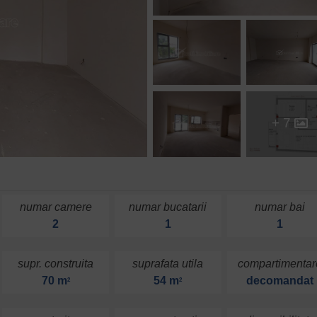
+ 7
numar camere
numar bucatarii
numar bai
2
1
1
supr. construita
suprafata utila
compartimentar
70 m
54 m
decomandat
2
2