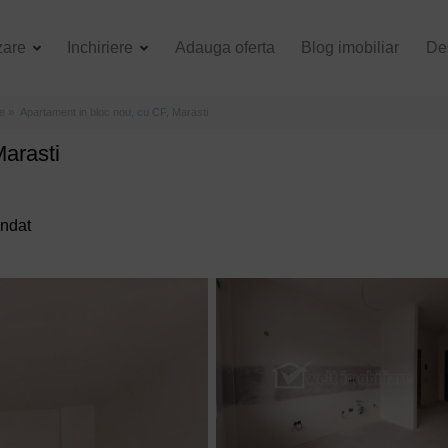
zare
Inchiriere
Adauga oferta
Blog imobiliar
De
e
Apartament in bloc nou, cu CF, Marasti
Marasti
andat