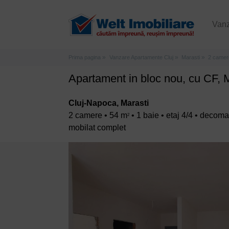
Van
Prima pagina
Vanzare Apartamente Cluj
Marasti
2 camer
Apartament in bloc nou, cu CF, 
Cluj-Napoca, Marasti
2 camere • 54 m
• 1 baie • etaj 4/4 • decom
2
mobilat complet