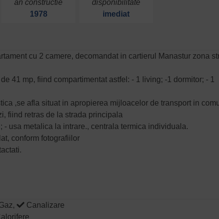
an constructie
disponibilitate
1978
imediat
artament cu 2 camere, decomandat in cartierul Manastur zona str
de 41 mp, fiind compartimentat astfel: - 1 living; -1 dormitor; - 1
tica ,se afla situat in apropierea mijloacelor de transport in com
i, fiind retras de la strada principala
- usa metalica la intrare., centrala termica individuala.
t, conform fotografiilor
actati.
Gaz,
Canalizare
alorifere