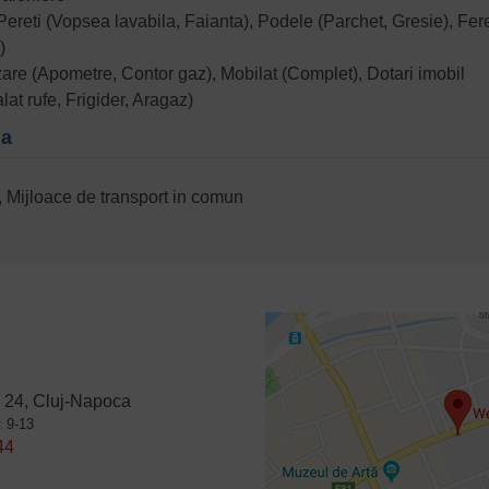
), Pereti (Vopsea lavabila, Faianta), Podele (Parchet, Gresie), Fer
)
izare (Apometre, Contor gaz), Mobilat (Complet), Dotari imobil
lat rufe, Frigider, Aragaz)
na
l, Mijloace de transport in comun
 24, Cluj-Napoca
: 9-13
44