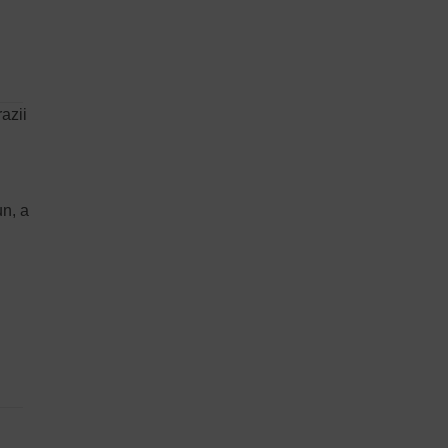
azii
un, a