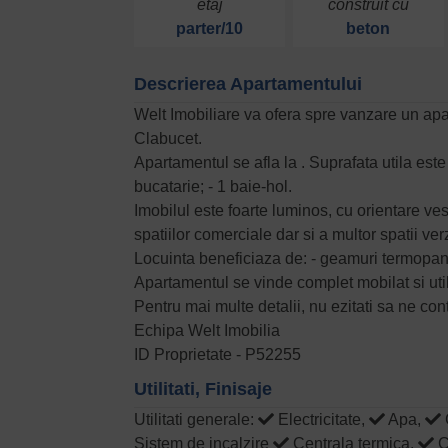
etaj
construit cu
parter/10
beton
Descrierea Apartamentului
Welt Imobiliare va ofera spre vanzare un ap
Clabucet.
Apartamentul se afla la . Suprafata utila este 
bucatarie; - 1 baie-hol.
Imobilul este foarte luminos, cu orientare ves
spatiilor comerciale dar si a multor spatii verz
Locuinta beneficiaza de: - geamuri termopan; 
Apartamentul se vinde complet mobilat si utila
Pentru mai multe detalii, nu ezitati sa ne cont
Echipa Welt Imobilia
ID Proprietate - P52255
Utilitati, Finisaje
Utilitati generale:
Electricitate,
Apa,
Sistem de incalzire
Centrala termica,
C