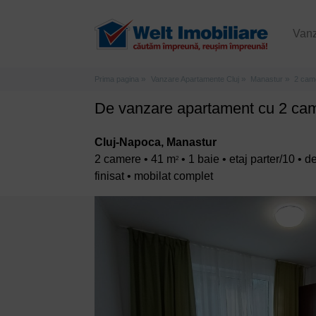
Van
Prima pagina
Vanzare Apartamente Cluj
Manastur
2 cam
De vanzare apartament cu 2 came
Cluj-Napoca, Manastur
2 camere • 41 m
• 1 baie • etaj parter/10 •
2
finisat • mobilat complet