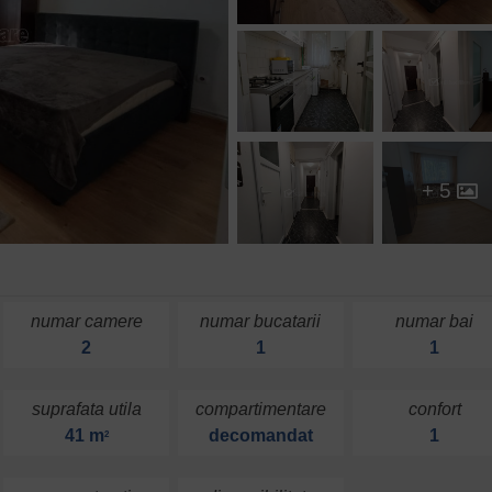
+ 5
numar camere
numar bucatarii
numar bai
2
1
1
suprafata utila
compartimentare
confort
41 m
decomandat
1
2