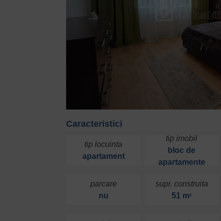
Caracteristici
tip imobil
tip locuinta
bloc de
apartament
apartamente
parcare
supr. construita
nu
51 m
2