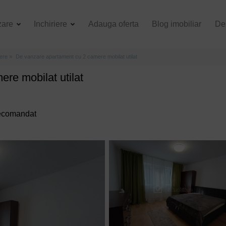
zare
Inchiriere
Adauga oferta
Blog imobiliar
De
ere
De vanzare apartament cu 2 camere mobilat utilat
re mobilat utilat
 decomandat