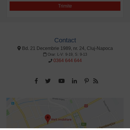
Contact
Bd. 21 Decembrie 1989, nr. 24, Cluj-Napoca
Orar: L-V: 9-19, S: 9-13
0364 644 644