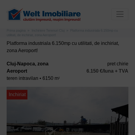
Prima pagina
Inchiriere Terenuri Cluj
Platforma industriala 6.150mp cu
utilitati, de inchiriat, zona Aeroport!
Platforma industriala 6.150mp cu utilitati, de inchiriat,
zona Aeroport!
Cluj-Napoca, zona
pret chirie
Aeroport
6.150 €/luna + TVA
teren intravilan • 6150 m
2
Inchiriat