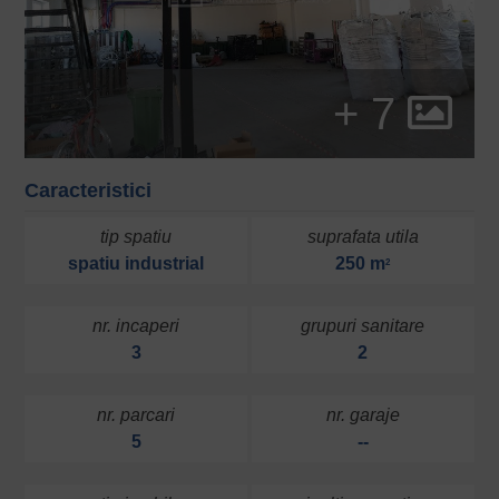
+ 7
Caracteristici
tip spatiu
suprafata utila
spatiu industrial
250 m
2
nr. incaperi
grupuri sanitare
3
2
nr. parcari
nr. garaje
5
--