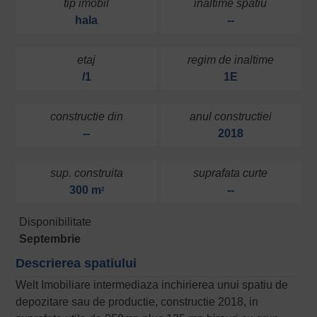
tip imobil
inaltime spatiu
hala
--
etaj
regim de inaltime
/1
1E
constructie din
anul constructiei
--
2018
sup. construita
suprafata curte
300 m
--
2
Disponibilitate
Septembrie
Descrierea spatiului
Welt Imobiliare intermediaza inchirierea unui spatiu de
depozitare sau de productie, constructie 2018, in