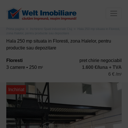
Prima pagina
Inchiriere Spatii industriale Cluj
Hala 250 mp situata in Floresti,
zona Halelor, pentru productie sau depozitare
Hala 250 mp situata in Floresti, zona Halelor, pentru
productie sau depozitare
Floresti
pret chirie negociabil
3 camere • 250 m
1.600 €/luna + TVA
2
6 € /m
2
Inchiriat