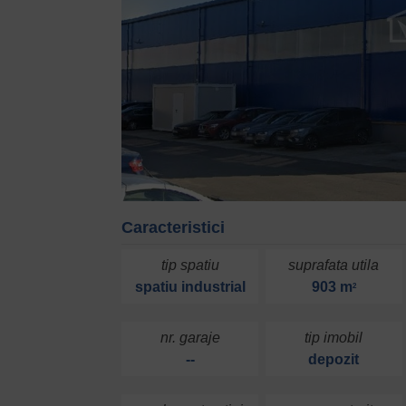
Caracteristici
tip spatiu
suprafata utila
spatiu industrial
903 m
2
nr. garaje
tip imobil
--
depozit