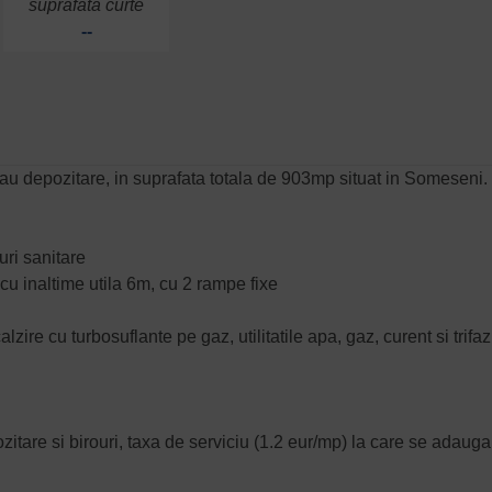
suprafata curte
--
 sau depozitare, in suprafata totala de 903mp situat in Someseni.
puri sanitare
cu inaltime utila 6m, cu 2 rampe fixe
ire cu turbosuflante pe gaz, utilitatile apa, gaz, curent si trifaz
ozitare si birouri, taxa de serviciu (1.2 eur/mp) la care se adauga