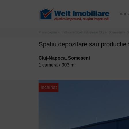
Van
Prima pagina
Inchiriere Spatii industriale Cluj
Someseni
S
Spatiu depozitare sau producti
Cluj-Napoca, Someseni
1 camera • 903 m
2
Inchiriat