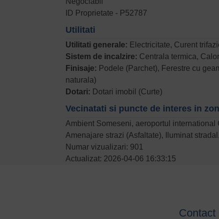
Negociabil
ID Proprietate - P52787
Utilitati
Utilitati generale:
Electricitate, Curent trifa
Sistem de incalzire:
Centrala termica, Calor
Finisaje:
Podele (Parchet), Ferestre cu geam
naturala)
Dotari:
Dotari imobil (Curte)
Vecinatati si puncte de interes in zo
Ambient Someseni, aeroportul international
Amenajare strazi (Asfaltate), Iluminat strada
Numar vizualizari: 901
Actualizat: 2026-04-06 16:33:15
Contact