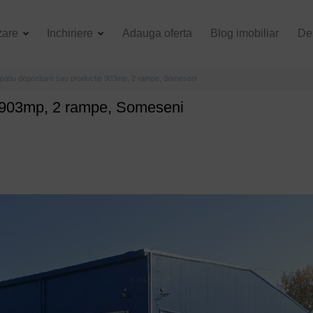
zare
Inchiriere
Adauga oferta
Blog imobiliar
De
patiu depozitare sau productie 903mp, 2 rampe, Someseni
e 903mp, 2 rampe, Someseni