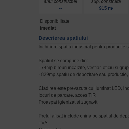
anul constructiei
sup. construita
--
915 m
2
Disponibilitate
imediat
Descrierea spatiului
Inchiriere spatiu industrial pentru productie
Spatiul se compune din:
- 74mp birouri incalzite, vestiar, oficiu si gru
- 829mp spatiu de depozitare sau productie, 
Cladirea este prevazuta cu iluminat LED, incalz
locuri de parcare, acces TIR
Proaspat igienizat si zugravit.
Pretul afisat include chiria pe spatiul de dep
TVA