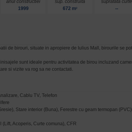
anul constructiei
sup. construita
suprafata curt
1999
672 m
--
2
ii de birouri, situate in apropiere de Iulius Mall, birourile se po
 Finisajele sunt ideale pentru activitatea de birou incluzand came
are si vizite va rog sa ne contactati.
analizare, Cablu TV, Telefon
ifere
 (Gresie), Stare interior (Buna), Ferestre cu geam termopan (PVC)
l (Lift, Acoperis, Curte comuna), CFR