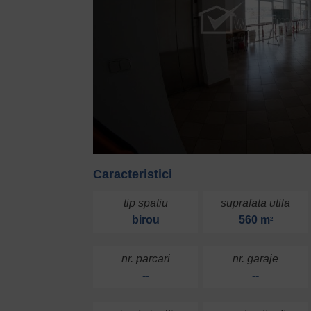
Caracteristici
tip spatiu
suprafata utila
birou
560 m
2
nr. parcari
nr. garaje
--
--