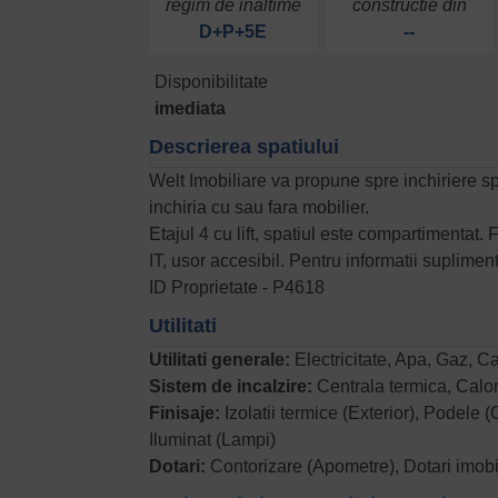
regim de inaltime
constructie din
D+P+5E
--
Disponibilitate
imediata
Descrierea spatiului
Welt Imobiliare va propune spre inchiriere spat
inchiria cu sau fara mobilier.
Etajul 4 cu lift, spatiul este compartimentat.
IT, usor accesibil. Pentru informatii supliment
ID Proprietate - P4618
Utilitati
Utilitati generale:
Electricitate, Apa, Gaz, C
Sistem de incalzire:
Centrala termica, Calor
Finisaje:
Izolatii termice (Exterior), Podele
Iluminat (Lampi)
Dotari:
Contorizare (Apometre), Dotari imobi