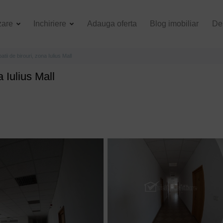
zare
Inchiriere
Adauga oferta
Blog imobiliar
De
atii de birouri, zona Iulius Mall
a Iulius Mall