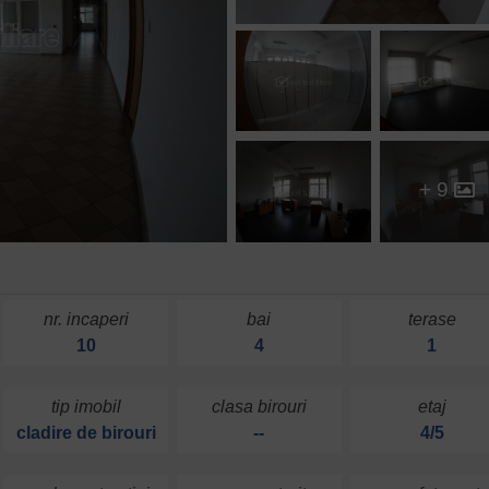
+ 9
nr. incaperi
bai
terase
10
4
1
tip imobil
clasa birouri
etaj
cladire de birouri
--
4/5