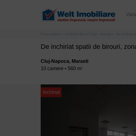
Van
Prima pagina
Inchiriere Birouri Cluj
Marasti
De inchiriat sp
De inchiriat spatii de birouri, zon
Cluj-Napoca, Marasti
10 camere • 560 m
2
Inchiriat