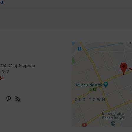
na
 24, Cluj-Napoca
: 9-13
44