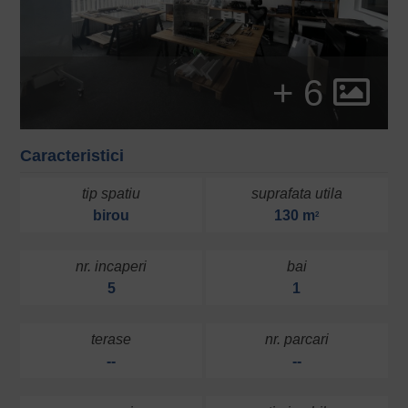
+ 6
Caracteristici
tip spatiu
suprafata utila
birou
130 m
2
nr. incaperi
bai
5
1
terase
nr. parcari
--
--