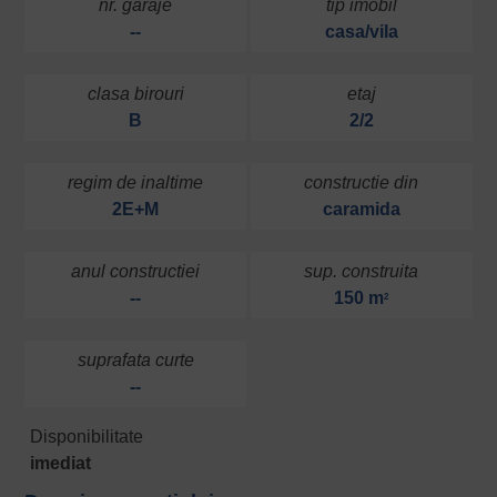
nr. garaje
tip imobil
--
casa/vila
clasa birouri
etaj
B
2/2
regim de inaltime
constructie din
2E+M
caramida
anul constructiei
sup. construita
--
150 m
2
suprafata curte
--
Disponibilitate
imediat