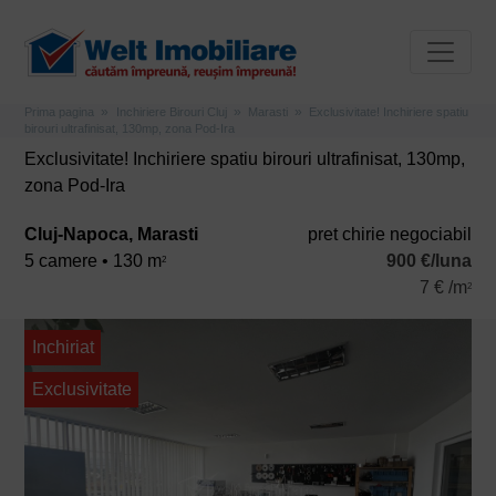
Prima pagina
Inchiriere Birouri Cluj
Marasti
Exclusivitate! Inchiriere spatiu
birouri ultrafinisat, 130mp, zona Pod-Ira
Exclusivitate! Inchiriere spatiu birouri ultrafinisat, 130mp,
zona Pod-Ira
Cluj-Napoca, Marasti
pret chirie negociabil
5 camere • 130 m
900 €/luna
2
7 € /m
2
Inchiriat
Exclusivitate