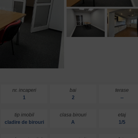
nr. incaperi
bai
terase
1
2
--
tip imobil
clasa birouri
etaj
cladire de birouri
A
1/5