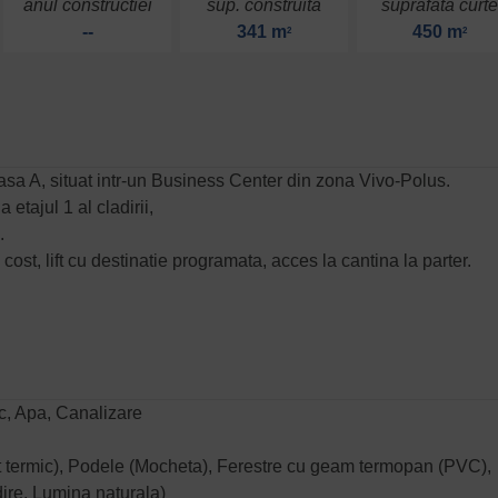
anul constructiei
sup. construita
suprafata curt
--
341 m
450 m
2
2
lasa A, situat intr-un Business Center din zona Vivo-Polus.
 etajul 1 al cladirii,
.
cost, lift cu destinatie programata, acces la cantina la parter.
zic, Apa, Canalizare
olat termic), Podele (Mocheta), Ferestre cu geam termopan (PVC),
dire, Lumina naturala)