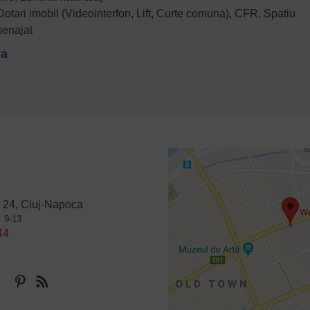
otari imobil (Videointerfon, Lift, Curte comuna), CFR, Spatiu
menajat
na
 24, Cluj-Napoca
: 9-13
44