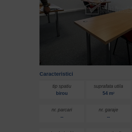
Caracteristici
tip spatiu
suprafata utila
birou
54 m
2
nr. parcari
nr. garaje
--
--