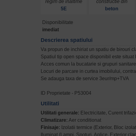
regim de inaltime
constructie din
5E
beton
Disponibilitate
imediat
Descrierea spatiului
Va propun de inchiriat un spatiu de birouri c
Spatiul tip open space disponibil este situat la
Acces comun la bucatarie si grupuri sanitare
Locuri de parcare in curtea imobilului, contra 
Se adauga taxa de service 3eur/mp+TVA
ID Proprietate - P53004
Utilitati
Utilitati generale:
Electricitate, Curent trifa
Climatizare:
Aer conditionat
Finisaje:
Izolatii termice (Exterior, Bloc iz
Iluminat (Lampi, Spoturi, Aplice, Exterior cla