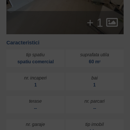
+ 1
Caracteristici
tip spatiu
suprafata utila
spatiu comercial
60 m
2
nr. incaperi
bai
1
1
terase
nr. parcari
--
--
nr. garaje
tip imobil