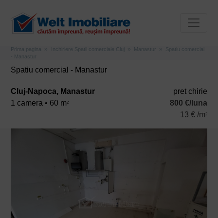
Prima pagina
Inchiriere Spatii comerciale Cluj
Manastur
Spatiu comercial
- Manastur
Spatiu comercial - Manastur
Cluj-Napoca, Manastur
pret chirie
1 camera • 60 m
800 €/luna
2
13 € /m
2