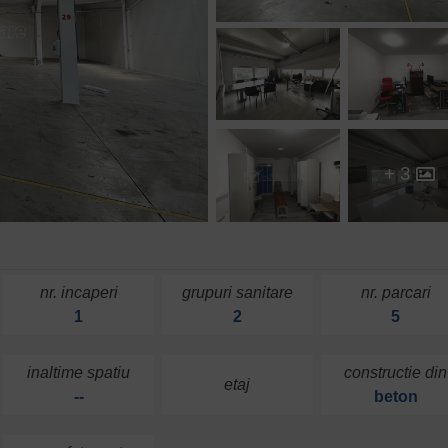
+ 3
nr. incaperi
grupuri sanitare
nr. parcari
1
2
5
inaltime spatiu
constructie din
etaj
--
beton