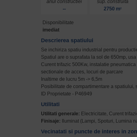
anul constructiei
sup. construita
--
2750 m
2
Disponibilitate
imediat
Descrierea spatiului
Se inchiriza spatiu industrial pentru product
Spatiul are o suprafata la sol de 650mp, usa
Curent trifazic 500Kw, instalatie pneumatica s
sectionale de acces, locuri de parcare
Inaltime de lucru 5m -> 6,5m
Posibilitate de compartimentare a spatiului, 
ID Proprietate - P46949
Utilitati
Utilitati generale:
Electricitate, Curent trifa
Finisaje:
Iluminat (Lampi, Spoturi, Lumina n
Vecinatati si puncte de interes in zo