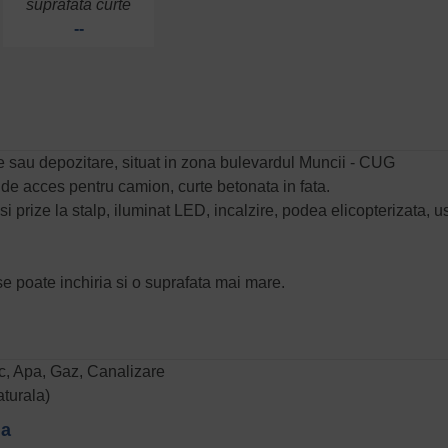
suprafata curte
--
ie sau depozitare, situat in zona bulevardul Muncii - CUG
 de acces pentru camion, curte betonata in fata.
i prize la stalp, iluminat LED, incalzire, podea elicopterizata, u
se poate inchiria si o suprafata mai mare.
zic, Apa, Gaz, Canalizare
aturala)
na