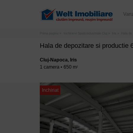
Van
Prima pagina
Inchiriere Spatii industriale Cluj
Iris
Hala de 
Hala de depozitare si productie
Cluj-Napoca, Iris
1 camera • 650 m
2
Inchiriat