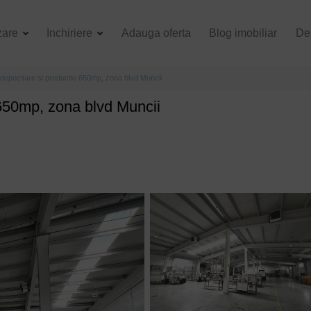
zare
Inchiriere
Adauga oferta
Blog imobiliar
De
depozitare si productie 650mp, zona blvd Muncii
 650mp, zona blvd Muncii