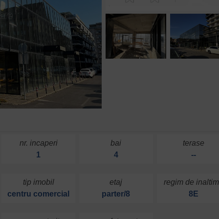
nr. incaperi
bai
terase
1
4
--
tip imobil
etaj
regim de inalti
centru comercial
parter/8
8E