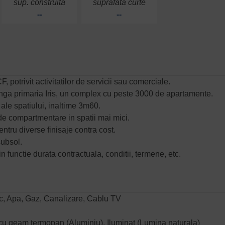
sup. construita
suprafata curte
--
--
, potrivit activitatilor de servicii sau comerciale.
anga primaria Iris, un complex cu peste 3000 de apartamente.
ale spatiului, inaltime 3m60.
 de compartmentare in spatii mai mici.
ntru diverse finisaje contra cost.
subsol.
 in functie durata contractuala, conditii, termene, etc.
zic, Apa, Gaz, Canalizare, Cablu TV
re cu geam termopan (Aluminiu), Iluminat (Lumina naturala)