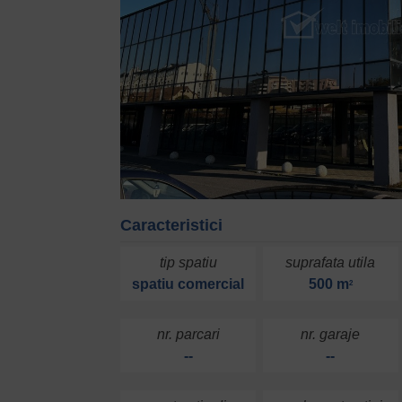
Caracteristici
tip spatiu
suprafata utila
spatiu comercial
500 m
2
nr. parcari
nr. garaje
--
--