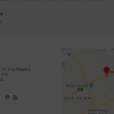
na
n
 24, Cluj-Napoca
: 9-13
44