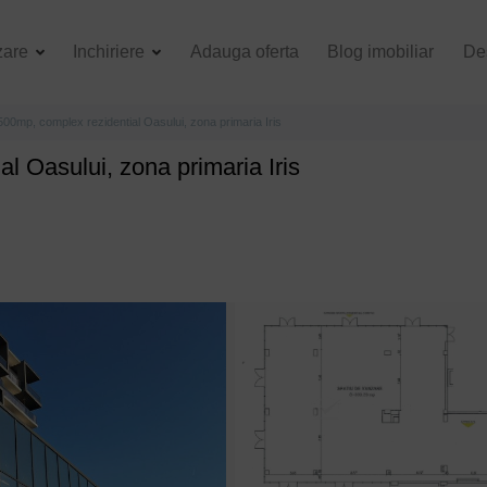
zare
Inchiriere
Adauga oferta
Blog imobiliar
De
500mp, complex rezidential Oasului, zona primaria Iris
l Oasului, zona primaria Iris