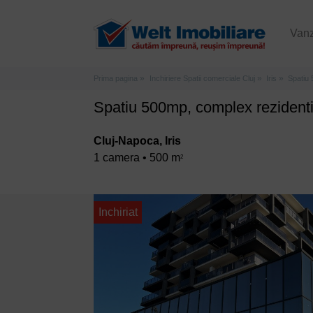
Van
Prima pagina
Inchiriere Spatii comerciale Cluj
Iris
Spatiu 
Spatiu 500mp, complex rezidentia
Cluj-Napoca, Iris
1 camera • 500 m
2
Inchiriat