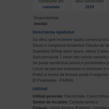
constructie din
anul constructiei
caramida
2019
Disponibilitate
imediat
Descrierea spatiului
Se ofera spre inchiriere spatiu comercial in CF
Situat in complexul rezidential Oasului de l
Suprafata 500mp open space, vitrina 3 laturi 
Sunt prevazute 7 intrari deci exista varianta
Se preda semifinisat avand si posibilitatea pe
Locuri de parcare exterioare si interioare in 
Pretul si nivelul de finisare poate fi negociat
ID Proprietate - P44926
Utilitati
Utilitati generale:
Electricitate, Curent trifa
Sistem de incalzire:
Centrala termica
Finisaje:
Izolatii termice (Exterior), Ferest