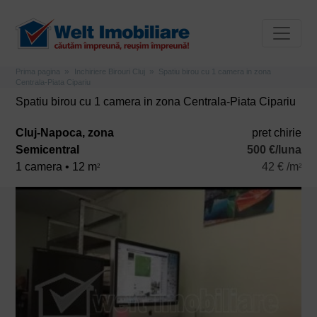
Prima pagina
Inchiriere Birouri Cluj
Spatiu birou cu 1 camera in zona
Centrala-Piata Cipariu
Spatiu birou cu 1 camera in zona Centrala-Piata Cipariu
Cluj-Napoca, zona
pret chirie
Semicentral
500 €/luna
1 camera • 12 m
42 € /m
2
2