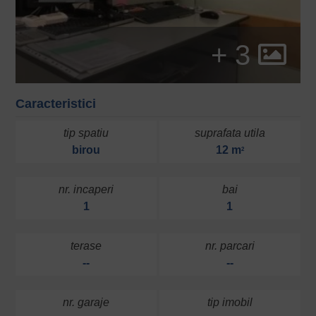
+ 3
Caracteristici
tip spatiu
suprafata utila
birou
12 m
2
nr. incaperi
bai
1
1
terase
nr. parcari
--
--
nr. garaje
tip imobil