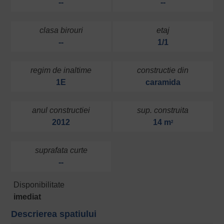
--
--
clasa birouri
etaj
--
1/1
regim de inaltime
constructie din
1E
caramida
anul constructiei
sup. construita
2012
14 m
2
suprafata curte
--
Disponibilitate
imediat
Descrierea spatiului