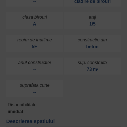
--
cladire de birouri
clasa birouri
etaj
A
1/5
regim de inaltime
constructie din
5E
beton
anul constructiei
sup. construita
--
73 m
2
suprafata curte
--
Disponibilitate
imediat
Descrierea spatiului