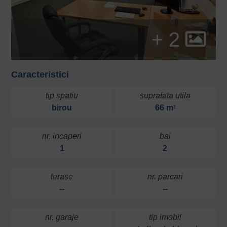
+ 2
Caracteristici
tip spatiu
suprafata utila
birou
66 m
2
nr. incaperi
bai
1
2
terase
nr. parcari
--
--
nr. garaje
tip imobil