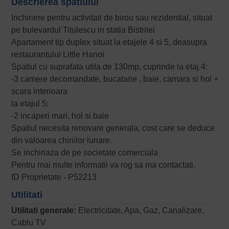
Descrierea spatiului
Inchiriere pentru activitati de birou sau rezidential, situat
pe bulevardul Titulescu in statia Bistritei
Apartament tip duplex situat la etajele 4 si 5, deasupra
restaurantului Little Hanoi
Spatiul cu suprafata utila de 130mp, cuprinde la etaj 4:
-3 camere decomandate, bucatarie , baie, camara si hol +
scara interioara
la etajul 5:
-2 incaperi mari, hol si baie
Spatiul necesita renovare generala, cost care se deduce
din valoarea chiriilor lunare.
Se inchiriaza de pe societate comerciala
Pentru mai multe informatii va rog sa ma contactati.
ID Proprietate - P52213
Utilitati
Utilitati generale:
Electricitate, Apa, Gaz, Canalizare,
Cablu TV