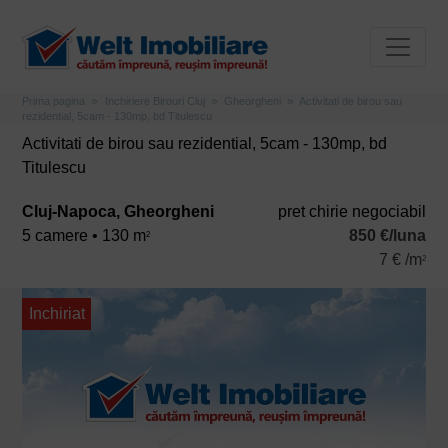
Prima pagina
Inchiriere Birouri Cluj
Gheorgheni
Activitati de birou sau
rezidential, 5cam - 130mp, bd Titulescu
Activitati de birou sau rezidential, 5cam - 130mp, bd
Titulescu
Cluj-Napoca, Gheorgheni
pret chirie negociabil
5 camere • 130 m
850 €/luna
2
7 € /m
2
Inchiriat