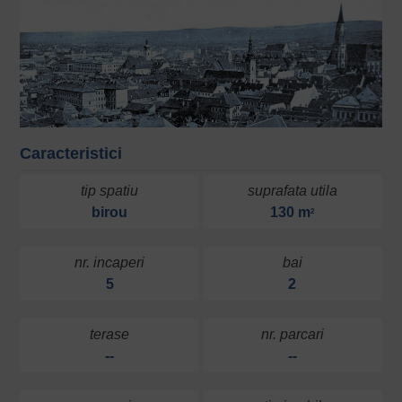
Caracteristici
tip spatiu
suprafata utila
birou
130 m
2
nr. incaperi
bai
5
2
terase
nr. parcari
--
--