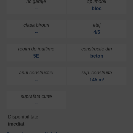
nr. garaje
tip imobil
--
bloc
clasa birouri
etaj
--
4/5
regim de inaltime
constructie din
5E
beton
anul constructiei
sup. construita
--
145 m
2
suprafata curte
--
Disponibilitate
imediat