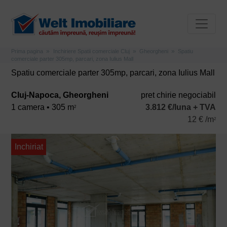
Prima pagina
Inchiriere Spatii comerciale Cluj
Gheorgheni
Spatiu
comerciale parter 305mp, parcari, zona Iulius Mall
Spatiu comerciale parter 305mp, parcari, zona Iulius Mall
Cluj-Napoca, Gheorgheni
pret chirie negociabil
1 camera • 305 m
3.812 €/luna + TVA
2
12 € /m
2
Inchiriat