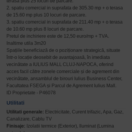
terasa plus 25 locuri de parcare.
2. spatiu comercial in suprafata de 305.30 mp + o terasa
de 15.60 mp plus 10 locuri de parcare.
3. spatiu comercial in suprafata de 211.40 mp + o terasa
de 10.60 mp plus 8 locuri de parcare.
Pretul de inchiriere este de 12,50 euro/mp + TVA.
Inaltime utila 3m20
Spațiile beneficiază de o poziționare strategică, situate
într-o locație deosebit de avantajoasă, în imediata
vecinătate a IULIUS MALL CLUJ-NAPOCA, oferind
acces facil către zonele comerciale și de agrement din
vecinătate, ansamblul de birouri Iulius Business Center,
Facultatea FSEGA și Parcul de Agrement Iulius Mall.
ID Proprietate - P46078
Utilitati
Utilitati generale:
Electricitate, Curent trifazic, Apa, Gaz,
Canalizare, Cablu TV
Finisaje:
Izolatii termice (Exterior), Iluminat (Lumina