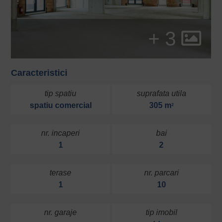
+ 3
Caracteristici
tip spatiu
suprafata utila
spatiu comercial
305 m
2
nr. incaperi
bai
1
2
terase
nr. parcari
1
10
nr. garaje
tip imobil