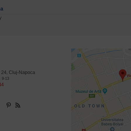
na
y
 24, Cluj-Napoca
: 9-13
44