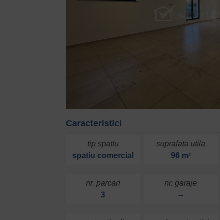
Caracteristici
tip spatiu
suprafata utila
spatiu comercial
96 m
2
nr. parcari
nr. garaje
3
--