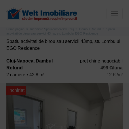
Prima pagina
Inchiriere Spatii comerciale Cluj
Dambul Rotund
Spatiu
activitati de birou sau servicii 43mp, str. Lombului EGO Residence
Spatiu activitati de birou sau servicii 43mp, str. Lombului
EGO Residence
Cluj-Napoca, Dambul
pret chirie negociabil
Rotund
499 €/luna
2 camere • 42.8 m
12 € /m
2
2
Inchiriat