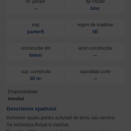
nr. garaje
tip imobil
--
bloc
etaj
regim de inaltime
parter/5
5E
constructie din
anul constructiei
beton
--
sup. construita
suprafata curte
50 m
--
2
Disponibilitate
imediat
Descrierea spatiului
Inchiriere spatiu pentru activitati de birou sau servicii
Se inchiriaza finisat si mobilat.