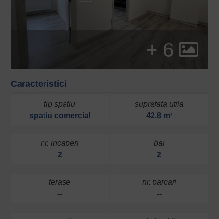
+ 6
Caracteristici
tip spatiu
suprafata utila
spatiu comercial
42.8 m
2
nr. incaperi
bai
2
2
terase
nr. parcari
--
--