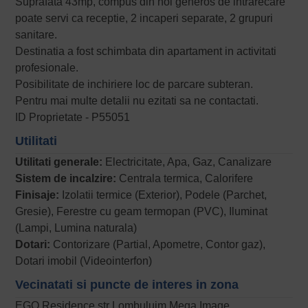
Suprafata 43mp, compus din hol generos de intrarecare
poate servi ca receptie, 2 incaperi separate, 2 grupuri
sanitare.
Destinatia a fost schimbata din apartament in activitati
profesionale.
Posibilitate de inchiriere loc de parcare subteran.
Pentru mai multe detalii nu ezitati sa ne contactati.
ID Proprietate - P55051
Utilitati
Utilitati generale:
Electricitate, Apa, Gaz, Canalizare
Sistem de incalzire:
Centrala termica, Calorifere
Finisaje:
Izolatii termice (Exterior), Podele (Parchet,
Gresie), Ferestre cu geam termopan (PVC), Iluminat
(Lampi, Lumina naturala)
Dotari:
Contorizare (Partial, Apometre, Contor gaz),
Dotari imobil (Videointerfon)
Vecinatati si puncte de interes in zona
EGO Residence str Lombuluim Mega Image