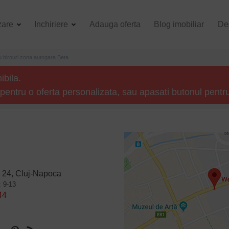
zare
Inchiriere
Adauga oferta
Blog imobiliar
De
u birouri zona autogara Beta
ibila.
pentru o oferta personalizata, sau apasati butonul pentru
 24, Cluj-Napoca
: 9-13
44