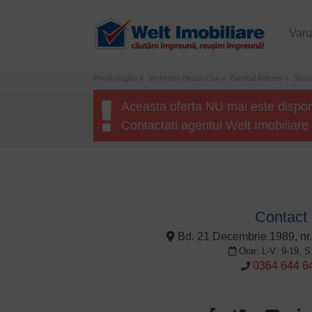
Van
Prima pagina
Inchiriere Birouri Cluj
Dambul Rotund
Spati
Aceasta oferta NU mai este dispon
Contactati agentul Welt Imobiliare 
Contact
Bd. 21 Decembrie 1989, nr.
Orar: L-V: 9-19, S
0364 644 6