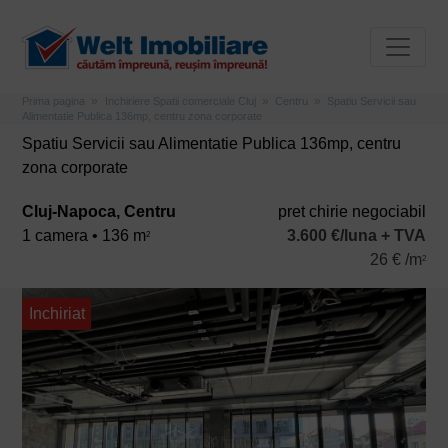
Prima pagina
Inchiriere Spatii comerciale Cluj
Centru
Spatiu Servicii sau
Alimentatie Publica 136mp, centru zona corporate
Spatiu Servicii sau Alimentatie Publica 136mp, centru
zona corporate
Cluj-Napoca, Centru
pret chirie negociabil
1 camera • 136 m
3.600 €/luna + TVA
2
26 € /m
2
Inchiriat