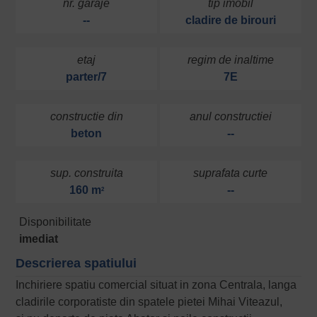
nr. garaje
tip imobil
--
cladire de birouri
etaj
regim de inaltime
parter/7
7E
constructie din
anul constructiei
beton
--
sup. construita
suprafata curte
160 m
--
2
Disponibilitate
imediat
Descrierea spatiului
Inchiriere spatiu comercial situat in zona Centrala, langa
cladirile corporatiste din spatele pietei Mihai Viteazul,