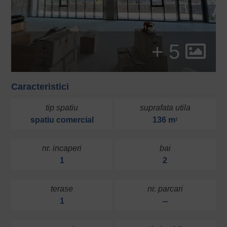
+ 5
Caracteristici
tip spatiu
suprafata utila
spatiu comercial
136 m
2
nr. incaperi
bai
1
2
terase
nr. parcari
1
--