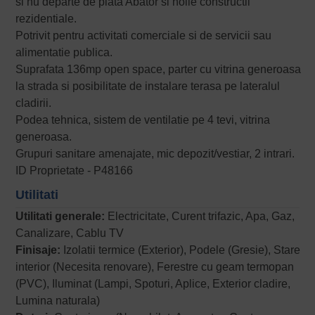
si nu departe de piata Abator si noile constructii
rezidentiale.
Potrivit pentru activitati comerciale si de servicii sau
alimentatie publica.
Suprafata 136mp open space, parter cu vitrina generoasa
la strada si posibilitate de instalare terasa pe lateralul
cladirii.
Podea tehnica, sistem de ventilatie pe 4 tevi, vitrina
generoasa.
Grupuri sanitare amenajate, mic depozit/vestiar, 2 intrari.
ID Proprietate - P48166
Utilitati
Utilitati generale:
Electricitate, Curent trifazic, Apa, Gaz,
Canalizare, Cablu TV
Finisaje:
Izolatii termice (Exterior), Podele (Gresie), Stare
interior (Necesita renovare), Ferestre cu geam termopan
(PVC), Iluminat (Lampi, Spoturi, Aplice, Exterior cladire,
Lumina naturala)