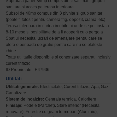
Suprafata parter 89mp compus din 2 sali mari, grupuri
sanitare si acces pe terasa interioara
Subsol de 40mp compus din 3 pivnite si grup sanitar
(poate fi folosit pentru camera frig, depozit, crama, etc)
Terasa interioara in curtea imobilului unde se pot instala
8-10 mese si posibilitate de a fi acoperit cu o pergola
Spatiul necesita lucrari de amenajare pentru care se
ofera o perioada de gratie pentru care nu se plateste
chirie
Toate utilitatile disponibile si contorizate separat, inclusiv
curent trifazic
ID Proprietate - P47936
Utilitati
Utilitati generale:
Electricitate, Curent trifazic, Apa, Gaz,
Canalizare
Sistem de incalzire:
Centrala termica, Calorifere
Finisaje:
Podele (Parchet), Stare interior (Necesita
renovare), Ferestre cu geam termopan (Aluminiu),