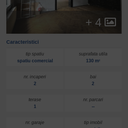
+ 4
Caracteristici
tip spatiu
suprafata utila
spatiu comercial
130 m
2
nr. incaperi
bai
2
2
terase
nr. parcari
1
--
nr. garaje
tip imobil