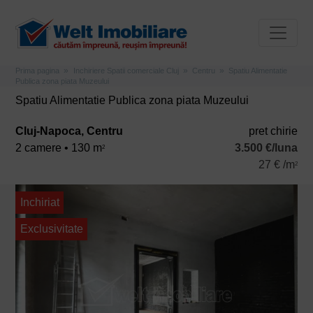
Prima pagina
Inchiriere Spatii comerciale Cluj
Centru
Spatiu Alimentatie
Publica zona piata Muzeului
Spatiu Alimentatie Publica zona piata Muzeului
Cluj-Napoca, Centru
pret chirie
2 camere • 130 m
3.500 €/luna
2
27 € /m
2
Inchiriat
Exclusivitate