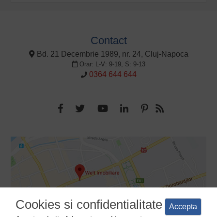
Contact
Bd. 21 Decembrie 1989, nr. 24, Cluj-Napoca
Orar: L-V: 9-19, S: 9-13
0364 644 644
Cookies si confidentialitate
Accepta