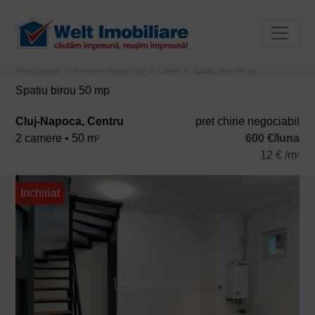
Prima pagina
Inchiriere Birouri Cluj
Centru
Spatiu birou 50 mp
Spatiu birou 50 mp
Cluj-Napoca, Centru
pret chirie negociabil
2 camere • 50 m
600 €/luna
2
12 € /m
2
Inchiriat