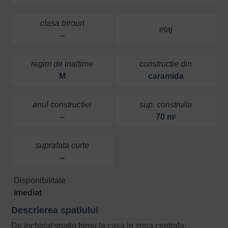
clasa birouri
etaj
--
regim de inaltime
constructie din
M
caramida
anul constructiei
sup. construita
--
70 m
2
suprafata curte
--
Disponibilitate
imediat
Descrierea spatiului
De inchiriat spatiu birou la casa in zona centrala.