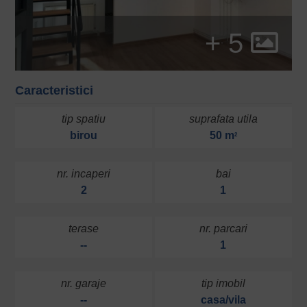
+ 5
Caracteristici
tip spatiu
suprafata utila
birou
50 m
2
nr. incaperi
bai
2
1
terase
nr. parcari
--
1
nr. garaje
tip imobil
--
casa/vila