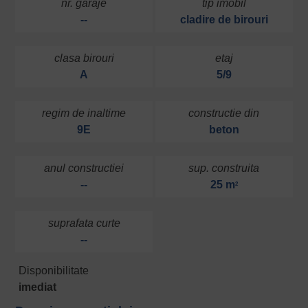
nr. garaje
tip imobil
--
cladire de birouri
clasa birouri
etaj
A
5/9
regim de inaltime
constructie din
9E
beton
anul constructiei
sup. construita
--
25 m
2
suprafata curte
--
Disponibilitate
imediat