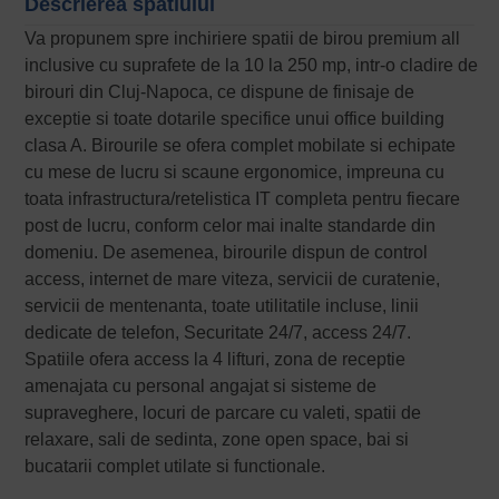
Descrierea spatiului
Va propunem spre inchiriere spatii de birou premium all
inclusive cu suprafete de la 10 la 250 mp, intr-o cladire de
birouri din Cluj-Napoca, ce dispune de finisaje de
exceptie si toate dotarile specifice unui office building
clasa A. Birourile se ofera complet mobilate si echipate
cu mese de lucru si scaune ergonomice, impreuna cu
toata infrastructura/retelistica IT completa pentru fiecare
post de lucru, conform celor mai inalte standarde din
domeniu. De asemenea, birourile dispun de control
access, internet de mare viteza, servicii de curatenie,
servicii de mentenanta, toate utilitatile incluse, linii
dedicate de telefon, Securitate 24/7, access 24/7.
Spatiile ofera access la 4 lifturi, zona de receptie
amenajata cu personal angajat si sisteme de
supraveghere, locuri de parcare cu valeti, spatii de
relaxare, sali de sedinta, zone open space, bai si
bucatarii complet utilate si functionale.