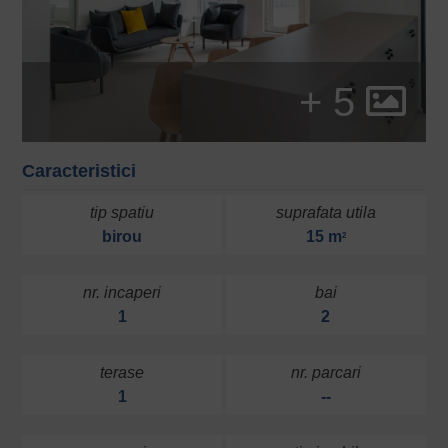
+ 5
Caracteristici
tip spatiu
suprafata utila
birou
15 m
2
nr. incaperi
bai
1
2
terase
nr. parcari
1
--