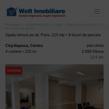
Prima pagina
Inchiriere Birouri Cluj
Centru
Spatiu birouri pe str. Paris, 210
mp + 8 locuri de parcare
Spatiu birouri pe str. Paris, 210 mp + 8 locuri de parcare
Cluj-Napoca, Centru
pret chirie
4 camere • 210 m
2.500 €/luna
2
12 € /m
2
Inchiriat