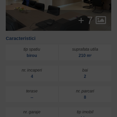
+ 7
Caracteristici
tip spatiu
suprafata utila
birou
210 m
2
nr. incaperi
bai
4
2
terase
nr. parcari
--
8
nr. garaje
tip imobil