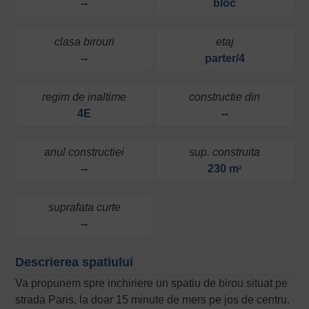
--
bloc
clasa birouri
etaj
--
parter/4
regim de inaltime
constructie din
4E
--
anul constructiei
sup. construita
--
230 m
2
suprafata curte
--
Descrierea spatiului
Va propunem spre inchiriere un spatiu de birou situat pe
strada Paris, la doar 15 minute de mers pe jos de centru.