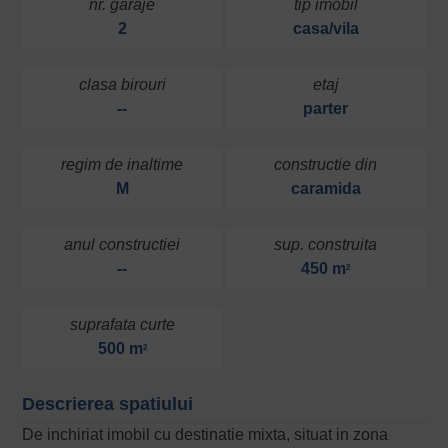
nr. garaje
tip imobil
2
casa/vila
clasa birouri
etaj
--
parter
regim de inaltime
constructie din
M
caramida
anul constructiei
sup. construita
--
450 m
2
suprafata curte
500 m
2
Descrierea spatiului
De inchiriat imobil cu destinatie mixta, situat in zona