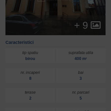
+ 9
Caracteristici
tip spatiu
suprafata utila
birou
400 m
2
nr. incaperi
bai
8
3
terase
nr. parcari
2
5