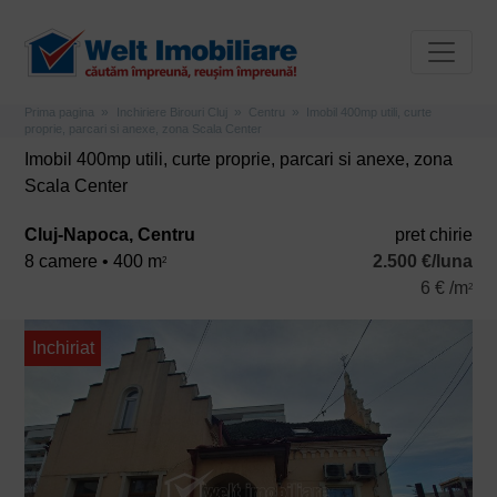
Prima pagina
Inchiriere Birouri Cluj
Centru
Imobil 400mp utili, curte
proprie, parcari si anexe, zona Scala Center
Imobil 400mp utili, curte proprie, parcari si anexe, zona
Scala Center
Cluj-Napoca, Centru
pret chirie
8 camere • 400 m
2.500 €/luna
2
6 € /m
2
Inchiriat