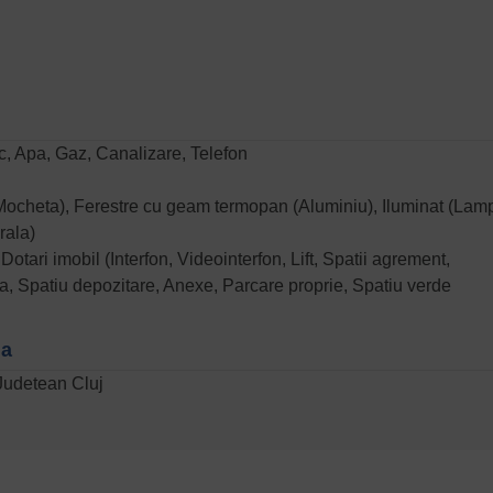
zic, Apa, Gaz, Canalizare, Telefon
 (Mocheta), Ferestre cu geam termopan (Aluminiu), Iluminat (Lamp
rala)
tari imobil (Interfon, Videointerfon, Lift, Spatii agrement,
a, Spatiu depozitare, Anexe, Parcare proprie, Spatiu verde
na
Judetean Cluj