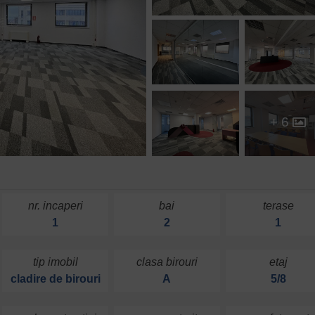
+ 6
nr. incaperi
bai
terase
1
2
1
tip imobil
clasa birouri
etaj
cladire de birouri
A
5/8