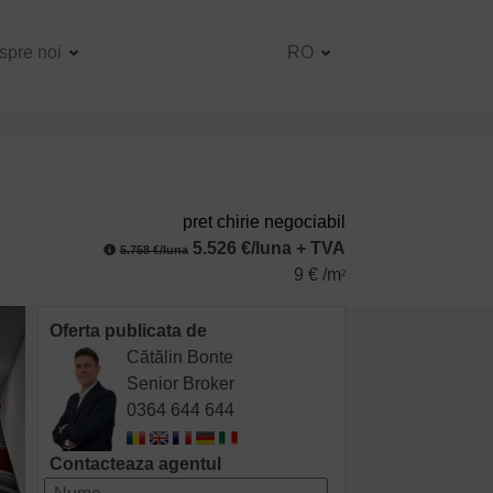
spre noi
RO
pret chirie negociabil
5.526 €/luna + TVA
5.758 €/luna
9 € /m
2
Oferta publicata de
Cătălin Bonte
Senior Broker
0364 644 644
Contacteaza agentul