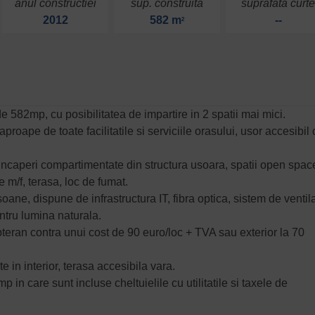
anul constructiei
sup. construita
suprafata curt
2012
582 m
--
2
e 582mp, cu posibilitatea de impartire in 2 spatii mai mici.
aproape de toate facilitatile si serviciile orasului, usor accesibil
incaperi compartimentate din structura usoara, spatii open spac
e m/f, terasa, loc de fumat.
rsoane, dispune de infrastructura IT, fibra optica, sistem de ventil
ntru lumina naturala.
ubteran contra unui cost de 90 euro/loc + TVA sau exterior la 70
e in interior, terasa accesibila vara.
 in care sunt incluse cheltuielile cu utilitatile si taxele de