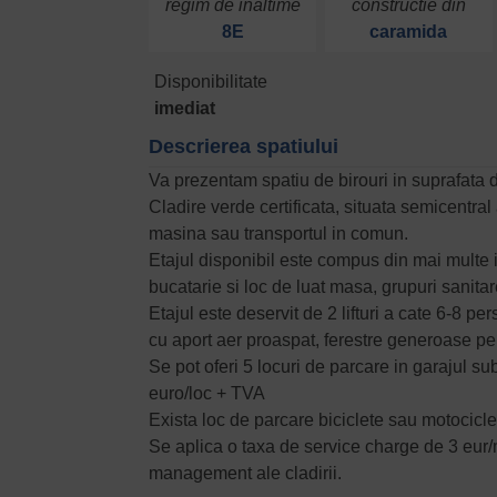
regim de inaltime
constructie din
8E
caramida
Disponibilitate
imediat
Descrierea spatiului
Va prezentam spatiu de birouri in suprafata d
Cladire verde certificata, situata semicentral 
masina sau transportul in comun.
Etajul disponibil este compus din mai multe 
bucatarie si loc de luat masa, grupuri sanitar
Etajul este deservit de 2 lifturi a cate 6-8 pe
cu aport aer proaspat, ferestre generoase pe
Se pot oferi 5 locuri de parcare in garajul s
euro/loc + TVA
Exista loc de parcare biciclete sau motociclet
Se aplica o taxa de service charge de 3 eur/mp
management ale cladirii.