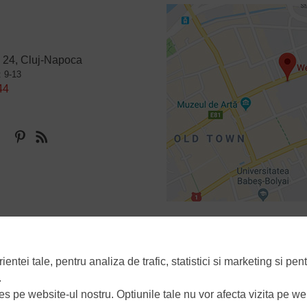
 24, Cluj-Napoca
: 9-13
44
Politica de confidentialitate
Politica de utilizare a cookie-urilor
Manager d
tei tale, pentru analiza de trafic, statistici si marketing si pent
.
ies pe website-ul nostru. Optiunile tale nu vor afecta vizita pe we