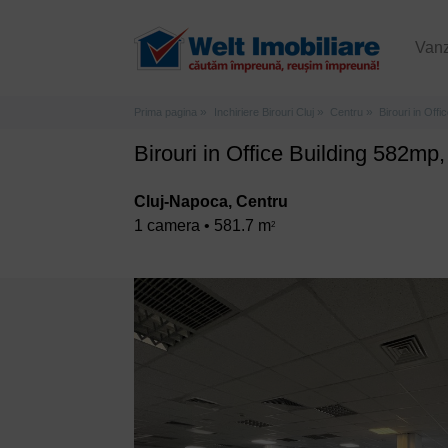
Van
Prima pagina
Inchiriere Birouri Cluj
Centru
Birouri in Off
Birouri in Office Building 582mp
Cluj-Napoca, Centru
1 camera • 581.7 m
2