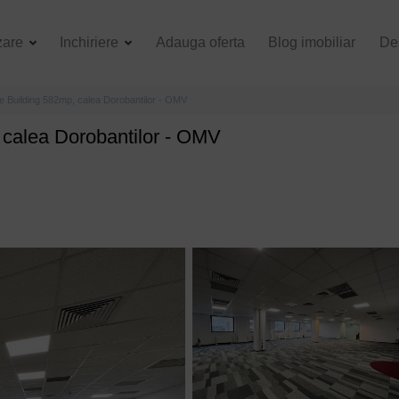
zare
Inchiriere
Adauga oferta
Blog imobiliar
De
ice Building 582mp, calea Dorobantilor - OMV
, calea Dorobantilor - OMV