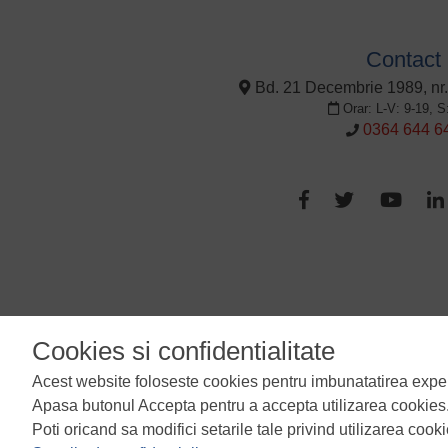
Contact
Bd. 21 Decembrie 1989, nr.
Orar: L-V: 9-19, S
0364 644 6
Termeni si conditii
Cookies si confidentialitate
Acest website foloseste cookies pentru imbunatatirea experien
Apasa butonul Accepta pentru a accepta utilizarea cookies
Poti oricand sa modifici setarile tale privind utilizarea cook