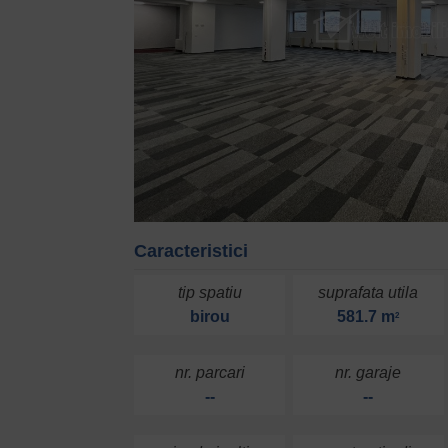
Caracteristici
tip spatiu
suprafata utila
birou
581.7 m
2
nr. parcari
nr. garaje
--
--