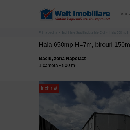
Van
Prima pagina
Inchiriere Spatii industriale Cluj
Hala 650mp H=
Hala 650mp H=7m, birouri 150m
Baciu, zona Napolact
1 camera • 800 m
2
Inchiriat