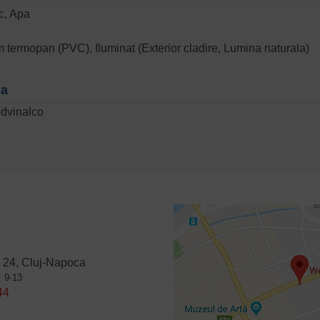
ic, Apa
 termopan (PVC), Iluminat (Exterior cladire, Lumina naturala)
na
odvinalco
 24, Cluj-Napoca
: 9-13
44