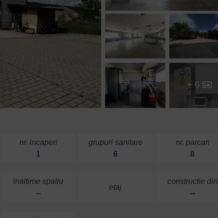
+ 6
nr. incaperi
grupuri sanitare
nr. parcari
1
6
8
inaltime spatiu
constructie din
etaj
--
--