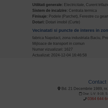
Utilitati generale:
Electricitate, Curent trifaz
Sistem de incalzire:
Centrala termica
Finisaje:
Podele (Parchet), Ferestre cu geam
Dotari:
Dotari imobil (Curte)
Vecinatati si puncte de interes in zo
fabrica Napolact, zona industriala Baciu, Pr
Mijloace de transport in comun
Numar vizualizari: 1627
Actualizat: 2024-12-04 16:46:58
Contact
Bd. 21 Decembrie 1989, nr.
Orar: L-V: 9-19, S
0364 644 6