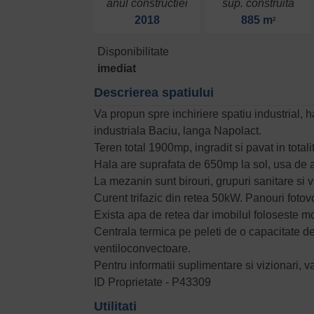
anul constructiei
sup. construita
2018
885 m
2
Disponibilitate
imediat
Descrierea spatiului
Va propun spre inchiriere spatiu industrial, 
industriala Baciu, langa Napolact.
Teren total 1900mp, ingradit si pavat in total
Hala are suprafata de 650mp la sol, usa de a
La mezanin sunt birouri, grupuri sanitare si
Curent trifazic din retea 50kW. Panouri foto
Exista apa de retea dar imobilul foloseste m
Centrala termica pe peleti de o capacitate de
ventiloconvectoare.
Pentru informatii suplimentare si vizionari, v
ID Proprietate - P43309
Utilitati