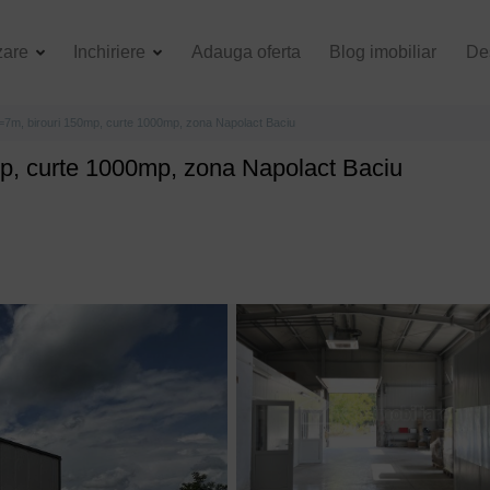
zare
Inchiriere
Adauga oferta
Blog imobiliar
De
7m, birouri 150mp, curte 1000mp, zona Napolact Baciu
p, curte 1000mp, zona Napolact Baciu