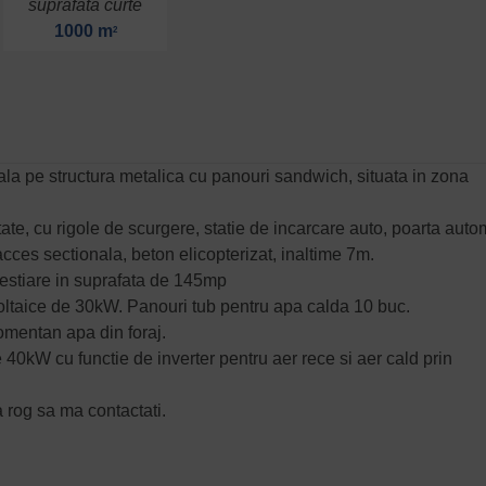
suprafata curte
1000 m
2
hala pe structura metalica cu panouri sandwich, situata in zona
itate, cu rigole de scurgere, statie de incarcare auto, poarta aut
cces sectionala, beton elicopterizat, inaltime 7m.
 vestiare in suprafata de 145mp
voltaice de 30kW. Panouri tub pentru apa calda 10 buc.
omentan apa din foraj.
 40kW cu functie de inverter pentru aer rece si aer cald prin
a rog sa ma contactati.