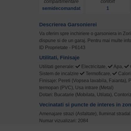
compartimentare
confort
semidecomandat
1
Descrierea Garsonierei
Va oferim spre inchiriere o garsoniera in Zo
dispune si de un garaj. Pentru mai multe info
ID Proprietate - P6143
Utilitati, Finisaje
Utilitati generale:
Electricitate,
Apa,
Sistem de incalzire
Termoficare,
Calori
Finisaje: Pereti (Vopsea lavabila, Faianta), 
termopan (PVC), Usa intrare (Metal)
Dotari: Bucatarie (Mobilata, Utilata), Contori
Vecinatati si puncte de interes in zo
Amenajare strazi (Asfaltate), Iluminat strada
Numar vizualizari: 2084