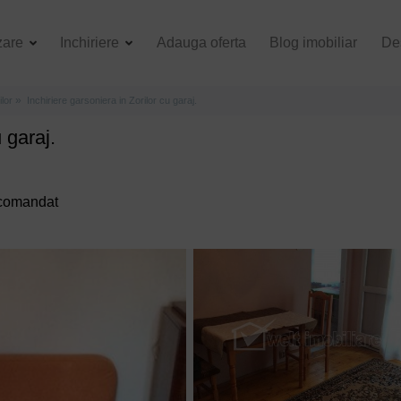
zare
Inchiriere
Adauga oferta
Blog imobiliar
De
ilor
Inchiriere garsoniera in Zorilor cu garaj.
 garaj.
decomandat