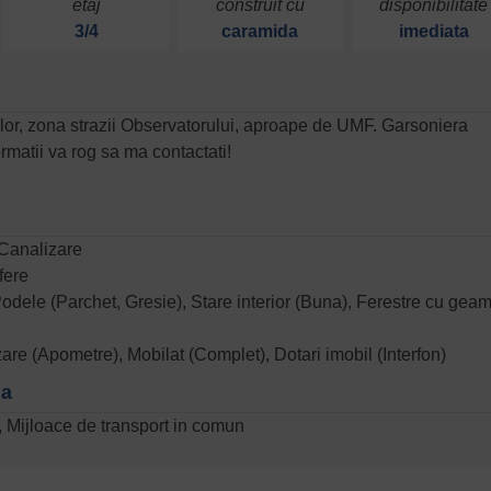
etaj
construit cu
disponibilitate
3/4
caramida
imediata
rilor, zona strazii Observatorului, aproape de UMF. Garsoniera
rmatii va rog sa ma contactati!
Canalizare
fere
Podele (Parchet, Gresie), Stare interior (Buna), Ferestre cu gea
zare (Apometre), Mobilat (Complet), Dotari imobil (Interfon)
na
l, Mijloace de transport in comun