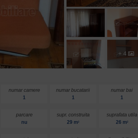
+ 4
numar camere
numar bucatarii
numar bai
1
1
1
parcare
supr. construita
suprafata utila
nu
29 m
26 m
2
2