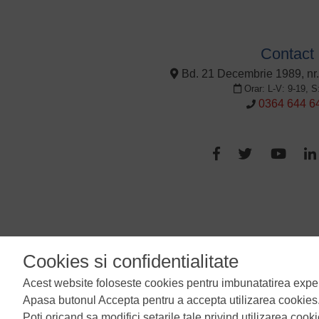
Contact
Bd. 21 Decembrie 1989, nr.
Orar: L-V: 9-19, S
0364 644 6
Termeni si conditii
Cookies si confidentialitate
Acest website foloseste cookies pentru imbunatatirea experien
Apasa butonul Accepta pentru a accepta utilizarea cookies
Poti oricand sa modifici setarile tale privind utilizarea cook