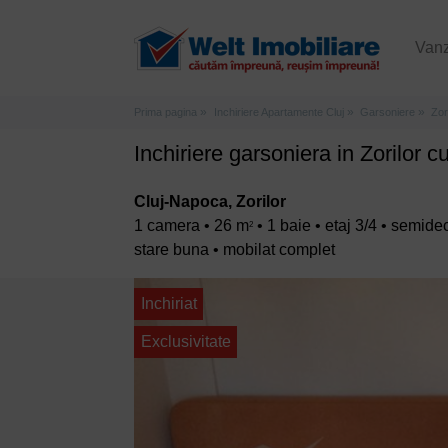
Van
Prima pagina
Inchiriere Apartamente Cluj
Garsoniere
Zor
Inchiriere garsoniera in Zorilor cu
Cluj-Napoca, Zorilor
1 camera • 26 m
• 1 baie • etaj 3/4 • semi
2
stare buna • mobilat complet
Inchiriat
Exclusivitate