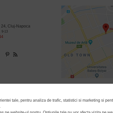
 24, Cluj-Napoca
: 9-13
44
Politica de confidentialitate
Politica de utilizare a cookie-urilor
Manager d
tei tale, pentru analiza de trafic, statistici si marketing si pent
.
ies pe website-ul nostru. Optiunile tale nu vor afecta vizita pe we