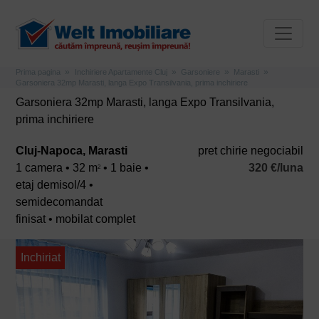
Prima pagina
Inchiriere Apartamente Cluj
Garsoniere
Marasti
Garsoniera 32mp Marasti, langa Expo Transilvania, prima inchiriere
Garsoniera 32mp Marasti, langa Expo Transilvania,
prima inchiriere
Cluj-Napoca, Marasti
pret chirie negociabil
1 camera • 32 m
• 1 baie •
320 €/luna
2
etaj demisol/4 •
semidecomandat
finisat • mobilat complet
Inchiriat