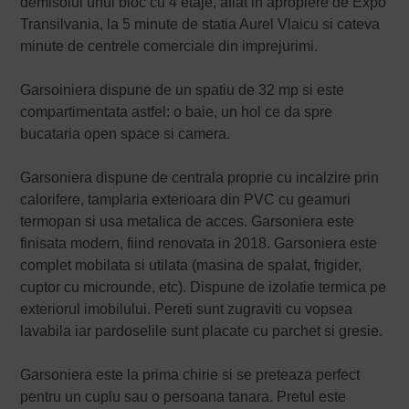
demisolul unui bloc cu 4 etaje, aflat in apropiere de Expo
Transilvania, la 5 minute de statia Aurel Vlaicu si cateva
minute de centrele comerciale din imprejurimi.
Garsoiniera dispune de un spatiu de 32 mp si este
compartimentata astfel: o baie, un hol ce da spre
bucataria open space si camera.
Garsoniera dispune de centrala proprie cu incalzire prin
calorifere, tamplaria exterioara din PVC cu geamuri
termopan si usa metalica de acces. Garsoniera este
finisata modern, fiind renovata in 2018. Garsoniera este
complet mobilata si utilata (masina de spalat, frigider,
cuptor cu microunde, etc). Dispune de izolatie termica pe
exteriorul imobilului. Pereti sunt zugraviti cu vopsea
lavabila iar pardoselile sunt placate cu parchet si gresie.
Garsoniera este la prima chirie si se preteaza perfect
pentru un cuplu sau o persoana tanara. Pretul este